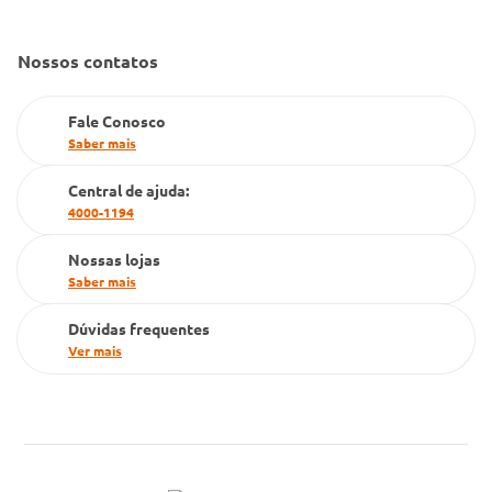
Convênio Conlife
Fale Conosco
Gestão de marcas
Nossos contatos
Dúvidas Frequentes
Farmacia popular
Fale Conosco
PBM
Saber mais
Cartão Grupo Conde
Central de ajuda:
4000-1194
Televendas
Nossas lojas
Saber mais
Dúvidas frequentes
Ver mais