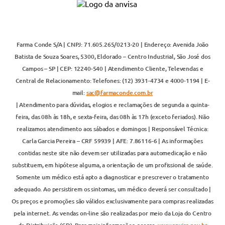
Farma Conde S/A | CNPJ: 71.605.265/0213-20 | Endereço: Avenida João
Batista de Souza Soares, 5300, Eldorado – Centro Industrial, São José dos
Campos – SP | CEP: 12240-540 | Atendimento Cliente, Televendas e
Central de Relacionamento: Telefones: (12) 3931-4734 e 4000-1194 | E-
mail:
sac@farmaconde.com.br
| Atendimento para dúvidas, elogios e reclamações de segunda a quinta-
feira, das 08h às 18h, e sexta-feira, das 08h às 17h (exceto feriados). Não
realizamos atendimento aos sábados e domingos | Responsável Técnica:
Carla Garcia Pereira – CRF 59939 | AFE: 7.86116-6 | As informações
contidas neste site não devem ser utilizadas para automedicação e não
substituem, em hipótese alguma, a orientação de um profissional de saúde.
Somente um médico está apto a diagnosticar e prescrever o tratamento
adequado. Ao persistirem os sintomas, um médico deverá ser consultado |
Os preços e promoções são válidos exclusivamente para compras realizadas
pela internet. As vendas on-line são realizadas por meio da Loja do Centro