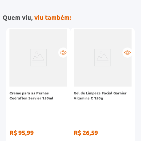
Quem viu,
viu também:
ar
Creme para as Pernas
Gel de Limpeza Facial Garnier
B
Cedraflon Servier 150ml
Vitamina C 150g
B
R$ 95,99
R$ 26,59
R