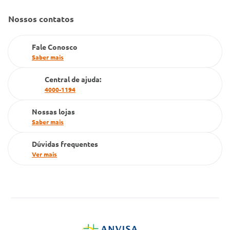
Gestão de marcas
Nossos contatos
Dúvidas Frequentes
Farmacia popular
Fale Conosco
PBM
Saber mais
Cartão Grupo Conde
Central de ajuda:
4000-1194
Televendas
Nossas lojas
Saber mais
Dúvidas frequentes
Ver mais