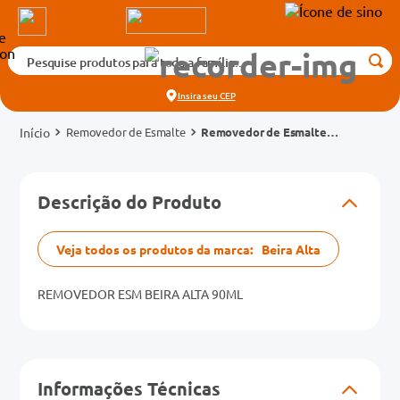
Pesquise produtos para toda a família...
Termos mais buscados
Insira seu
CEP
1
º
medicamento
Removedor de Esmalte
Removedor de Esmalte
2
º
fralda
Beira Alta Frasco 90ml
3
º
tadalafila 5mg
cados
Descrição do Produto
4
º
rosuvastatina 20mg
o
5
º
dipirona
Veja todos os produtos da marca:
Beira Alta
6
º
absorvente
mg
7
º
REMOVEDOR ESM BEIRA ALTA 90ML
vitamina d
na 20mg
8
º
tadalafila 20mg
9
º
protetor solar
Informações Técnicas
10
º
teste gravidez