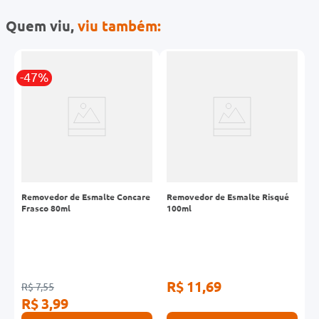
Quem viu,
viu também:
-47%
Removedor de Esmalte Concare
Removedor de Esmalte Risqué
R
Frasco 80ml
100ml
A
R$ 11,69
R
R$ 7,55
R$ 3,99