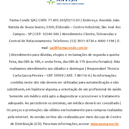
Farma Conde S/A | CNPJ: 71.605.265/0213-20 | Endereço: Avenida João
Batista de Souza Soares, 5300, Eldorado – Centro Industrial, São José dos
Campos – SP | CEP: 12240-540 | Atendimento Cliente, Televendas e
Central de Relacionamento: Telefones: (12) 3931-4734 e 4000-1194 | E-
mail:
sac@farmaconde.com.br
| Atendimento para dúvidas, elogios e reclamações de segunda a quinta-
feira, das 08h às 18h, e sexta-feira, das 08h às 17h (exceto feriados). Não
realizamos atendimento aos sábados e domingos | Responsável Técnica:
Carla Garcia Pereira – CRF 59939 | AFE: 7.86116-6 | As informações
contidas neste site não devem ser utilizadas para automedicação e não
substituem, em hipótese alguma, a orientação de um profissional de saúde.
Somente um médico está apto a diagnosticar e prescrever o tratamento
adequado. Ao persistirem os sintomas, um médico deverá ser consultado |
Os preços e promoções são válidos exclusivamente para compras realizadas
pela internet. As vendas on-line são realizadas por meio da Loja do Centro
de Distribuição (CD). Para mais informações, acesse:
www.anvisa.gov.br