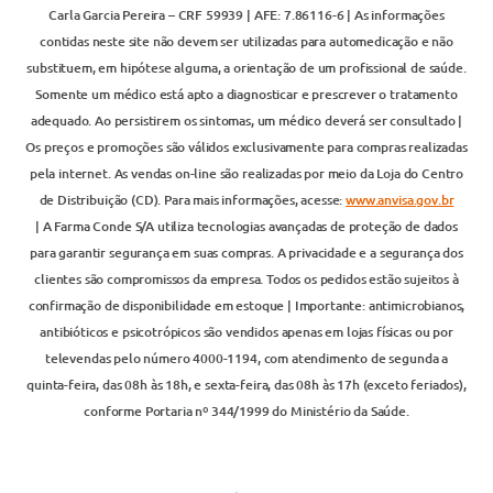
Carla Garcia Pereira – CRF 59939 | AFE: 7.86116-6 | As informações
contidas neste site não devem ser utilizadas para automedicação e não
substituem, em hipótese alguma, a orientação de um profissional de saúde.
Somente um médico está apto a diagnosticar e prescrever o tratamento
adequado. Ao persistirem os sintomas, um médico deverá ser consultado |
Os preços e promoções são válidos exclusivamente para compras realizadas
pela internet. As vendas on-line são realizadas por meio da Loja do Centro
de Distribuição (CD). Para mais informações, acesse:
www.anvisa.gov.br
| A Farma Conde S/A utiliza tecnologias avançadas de proteção de dados
para garantir segurança em suas compras. A privacidade e a segurança dos
clientes são compromissos da empresa. Todos os pedidos estão sujeitos à
confirmação de disponibilidade em estoque | Importante: antimicrobianos,
antibióticos e psicotrópicos são vendidos apenas em lojas físicas ou por
televendas pelo número 4000-1194, com atendimento de segunda a
quinta-feira, das 08h às 18h, e sexta-feira, das 08h às 17h (exceto feriados),
conforme Portaria nº 344/1999 do Ministério da Saúde.