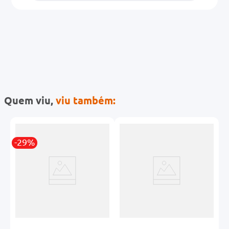
Quem viu,
viu também:
-29%
-