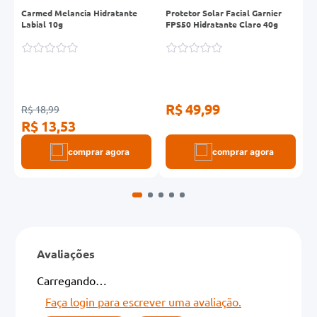
c
Carmed Melancia Hidratante
Protetor Solar Facial Garnier
H
Labial 10g
FPS50 Hidratante Claro 40g
G
R$ 49,99
R$ 18,99
R
R$ 13,53
R
comprar agora
comprar agora
Avaliações
Carregando…
Faça login para escrever uma avaliação.