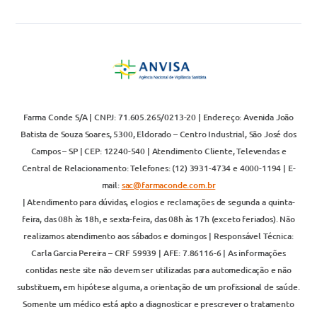
Farma Conde S/A | CNPJ: 71.605.265/0213-20 | Endereço: Avenida João
Batista de Souza Soares, 5300, Eldorado – Centro Industrial, São José dos
Campos – SP | CEP: 12240-540 | Atendimento Cliente, Televendas e
Central de Relacionamento: Telefones: (12) 3931-4734 e 4000-1194 | E-
mail:
sac@farmaconde.com.br
| Atendimento para dúvidas, elogios e reclamações de segunda a quinta-
feira, das 08h às 18h, e sexta-feira, das 08h às 17h (exceto feriados). Não
realizamos atendimento aos sábados e domingos | Responsável Técnica:
Carla Garcia Pereira – CRF 59939 | AFE: 7.86116-6 | As informações
contidas neste site não devem ser utilizadas para automedicação e não
substituem, em hipótese alguma, a orientação de um profissional de saúde.
Somente um médico está apto a diagnosticar e prescrever o tratamento