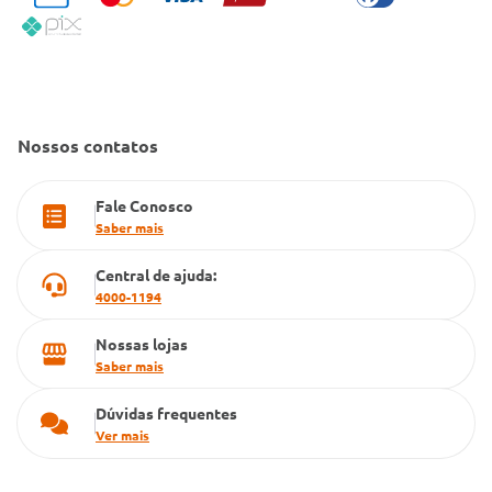
Política de Reembolso
Código de Conduta
Convênio Conlife
Fale Conosco
Gestão de marcas
Dúvidas Frequentes
Farmacia popular
Nossos contatos
PBM
Fale Conosco
Cartão Grupo Conde
Saber mais
Televendas
Central de ajuda:
4000-1194
Nossas lojas
Saber mais
Dúvidas frequentes
Ver mais