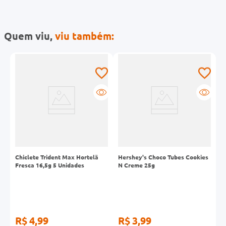
Quem viu,
viu também:
Chiclete Trident Max Hortelã
Hershey's Choco Tubes Cookies
B
Fresca 16,5g 5 Unidades
N Creme 25g
T
R$ 4,99
R$ 3,99
R