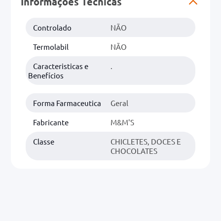
Informações Técnicas
0mg
Controlado
NÃO
r
Termolabil
NÃO
ez
Caracteristicas e
.
Benefícios
Forma Farmaceutica
Geral
Fabricante
M&M'S
Classe
CHICLETES, DOCES E
CHOCOLATES