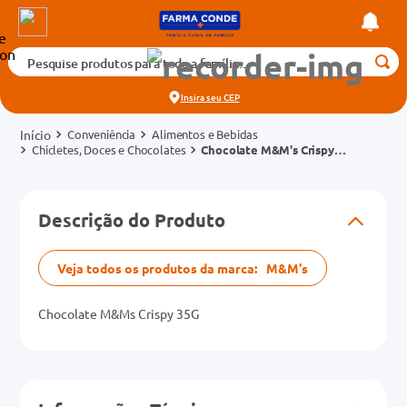
Pesquise produtos para toda a família...
Termos mais buscados
Insira seu
CEP
1
º
medicamento
Conveniência
Alimentos e Bebidas
2
º
fralda
Chicletes, Doces e Chocolates
Chocolate M&M's Crispy
Pacote 35g
3
º
tadalafila 5mg
cados
4
º
rosuvastatina 20mg
Descrição do Produto
o
5
º
dipirona
6
º
absorvente
Veja todos os produtos da marca:
M&M's
mg
7
º
vitamina d
Chocolate M&Ms Crispy 35G
na 20mg
8
º
tadalafila 20mg
9
º
protetor solar
10
º
teste gravidez