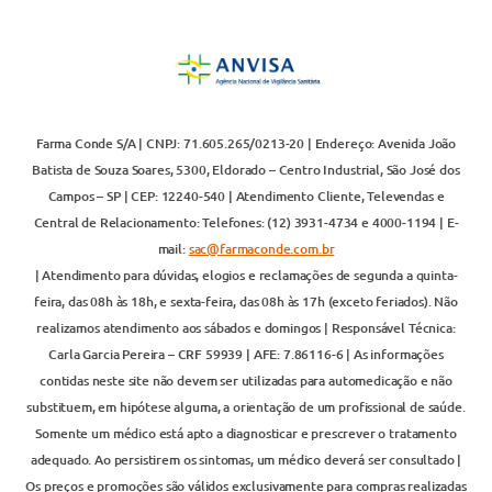
Farma Conde S/A | CNPJ: 71.605.265/0213-20 | Endereço: Avenida João
Batista de Souza Soares, 5300, Eldorado – Centro Industrial, São José dos
Campos – SP | CEP: 12240-540 | Atendimento Cliente, Televendas e
Central de Relacionamento: Telefones: (12) 3931-4734 e 4000-1194 | E-
mail:
sac@farmaconde.com.br
| Atendimento para dúvidas, elogios e reclamações de segunda a quinta-
feira, das 08h às 18h, e sexta-feira, das 08h às 17h (exceto feriados). Não
realizamos atendimento aos sábados e domingos | Responsável Técnica:
Carla Garcia Pereira – CRF 59939 | AFE: 7.86116-6 | As informações
contidas neste site não devem ser utilizadas para automedicação e não
substituem, em hipótese alguma, a orientação de um profissional de saúde.
Somente um médico está apto a diagnosticar e prescrever o tratamento
adequado. Ao persistirem os sintomas, um médico deverá ser consultado |
Os preços e promoções são válidos exclusivamente para compras realizadas