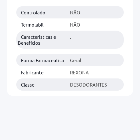
Controlado
NÃO
0mg
r
Termolabil
NÃO
ez
Caracteristicas e
.
Benefícios
Forma Farmaceutica
Geral
Fabricante
REXONA
Classe
DESODORANTES