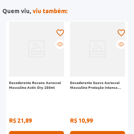
Quem viu,
viu também:
-
Desodorante Rexona Aerossol
Desodorante Suave Aerossol
D
Masculino Activ Dry 250ml
Masculino Proteção Intensa
W
200ml
A
2
R$ 21,89
R$ 10,99
R
R