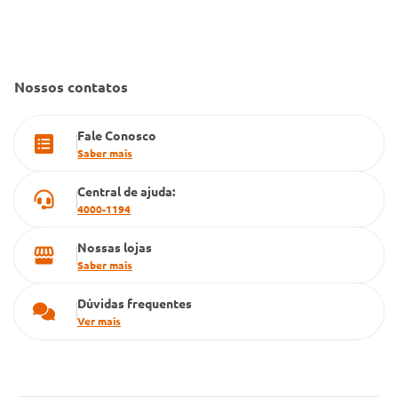
Convênio Conlife
Fale Conosco
Gestão de marcas
Dúvidas Frequentes
Farmacia popular
Nossos contatos
PBM
Fale Conosco
Cartão Grupo Conde
Saber mais
Televendas
Central de ajuda:
4000-1194
Nossas lojas
Saber mais
Dúvidas frequentes
Ver mais