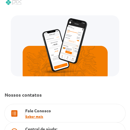
Código de Conduta
Convênio Conlife
Fale Conosco
Gestão de marcas
Dúvidas Frequentes
Farmacia popular
PBM
Cartão Grupo Conde
Televendas
Nossos contatos
Fale Conosco
Saber mais
Central de ajuda: