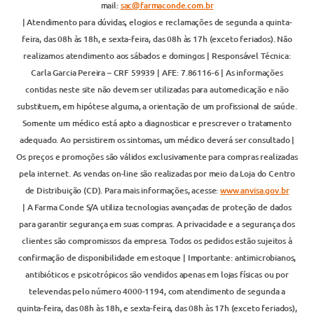
mail:
sac@farmaconde.com.br
| Atendimento para dúvidas, elogios e reclamações de segunda a quinta-
feira, das 08h às 18h, e sexta-feira, das 08h às 17h (exceto feriados). Não
realizamos atendimento aos sábados e domingos | Responsável Técnica:
Carla Garcia Pereira – CRF 59939 | AFE: 7.86116-6 | As informações
contidas neste site não devem ser utilizadas para automedicação e não
substituem, em hipótese alguma, a orientação de um profissional de saúde.
Somente um médico está apto a diagnosticar e prescrever o tratamento
adequado. Ao persistirem os sintomas, um médico deverá ser consultado |
Os preços e promoções são válidos exclusivamente para compras realizadas
pela internet. As vendas on-line são realizadas por meio da Loja do Centro
de Distribuição (CD). Para mais informações, acesse:
www.anvisa.gov.br
| A Farma Conde S/A utiliza tecnologias avançadas de proteção de dados
para garantir segurança em suas compras. A privacidade e a segurança dos
clientes são compromissos da empresa. Todos os pedidos estão sujeitos à
confirmação de disponibilidade em estoque | Importante: antimicrobianos,
antibióticos e psicotrópicos são vendidos apenas em lojas físicas ou por
televendas pelo número 4000-1194, com atendimento de segunda a
quinta-feira, das 08h às 18h, e sexta-feira, das 08h às 17h (exceto feriados),