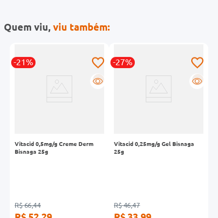
Quem viu,
viu também:
-21%
-27%
-
R
R
R
Vitacid 0,5mg/g Creme Derm
Vitacid 0,25mg/g Gel Bisnaga
S
Bisnaga 25g
25g
D
R$ 66,44
R$ 46,47
R
R$ 52,29
R$ 33,99
R