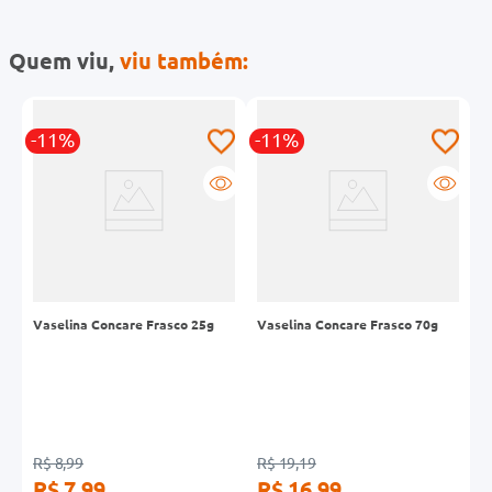
Quem viu,
viu também:
-11%
-11%
-
l
Vaselina Concare Frasco 25g
Vaselina Concare Frasco 70g
V
R$ 8,99
R$ 19,19
R
R$ 7,99
R$ 16,99
R