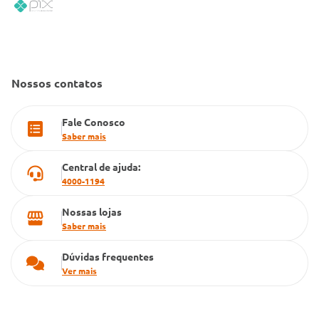
Código de Conduta
Convênio Conlife
Fale Conosco
Gestão de marcas
Dúvidas Frequentes
Farmacia popular
Nossos contatos
PBM
Fale Conosco
Cartão Grupo Conde
Saber mais
Televendas
Central de ajuda:
4000-1194
Nossas lojas
Saber mais
Dúvidas frequentes
Ver mais