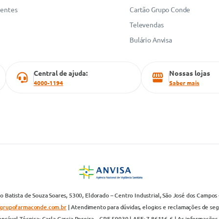
uentes
Cartão Grupo Conde
Televendas
Bulário Anvisa
Central de ajuda:
Nossas lojas
4000-1194
Saber mais
 Batista de Souza Soares, 5300, Eldorado – Centro Industrial, São José dos Campos 
grupofarmaconde.com.br
| Atendimento para dúvidas, elogios e reclamações de segun
nsável Técnica: Carla Garcia Pereira – CRF 59939 | AFE: 7.86116-6 | As informações 