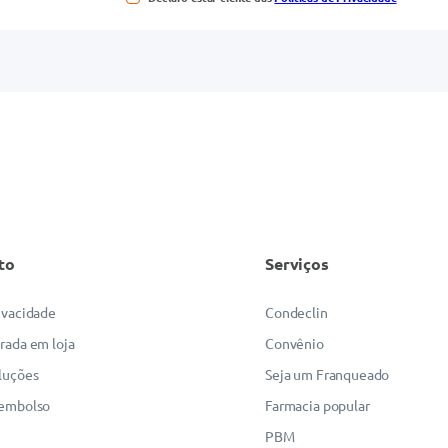
to
Serviços
rivacidade
Condeclin
irada em loja
Convênio
luções
Seja um Franqueado
eembolso
Farmacia popular
PBM