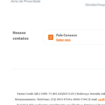
Aviso de Privacidade
Dúvidas freq
Nossos
Fale Conosco
contatos
Saber mais
Farma Conde S/A | CNPJ: 71.605.265/0213-20 | Endereço: Avenida João
Relacionamento: Telefones: (12) 3931-4734 e 4000-1194 | E-mail:
sac@
feriados). Não realizamos atendimento aos sábados e domingos | Respo