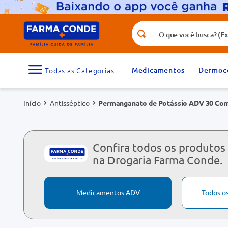
O que você busca? (Ex.: vitamina, fr
Termos mais buscados
1
º
medicamento
Medicamentos
Dermoc
3
º
tadalafila 5mg
Antisséptico
Permanganato de Potássio ADV 30 Com
5
º
rosuvastatina 20mg
7
º
vitamina d
9
º
protetor solar
Confira todos os produtos
na Drogaria Farma Conde.
Medicamentos ADV
Todos o