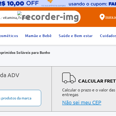
alda)
Insira 
2
º
fralda
osméticos
Mamãe e Bebê
Saúde e Bem estar
Cuidado
4
º
dipirona
primidos Solúveis para Banho
6
º
absorvente
8
º
tadalafila 20mg
10
º
teste gravidez
 da ADV
CALCULAR FRET
Calcular o prazo e o valor das
entregas
s produtos da marca
Não sei meu CEP