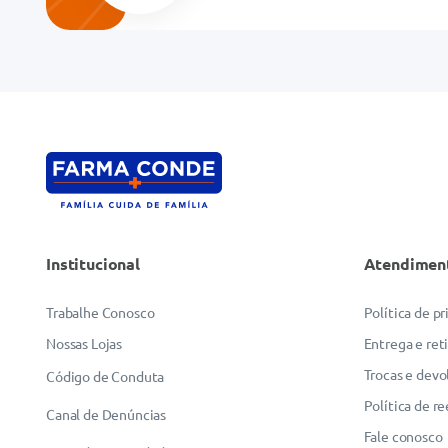
Endereço de email
Escreva uma avaliação
Institucional
Atendimen
ENVIAR AVALIAÇÃO
Trabalhe Conosco
Política de p
Nossas Lojas
Entrega e ret
Trocas e devo
Código de Conduta
Política de r
Canal de Denúncias
Fale conosco