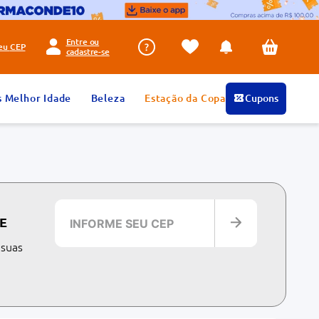
Entre ou
seu
CEP
cadastre-se
s Melhor Idade
Beleza
Estação da Copa
Cupons
E
 suas