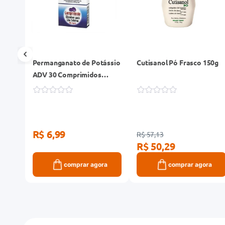
lto e
Permanganato de Potássio
Cutisanol Pó Frasco 150g
g
ADV 30 Comprimidos
Solúveis para Banho
R$ 6,99
R$ 57,13
R$ 50,29
ra
comprar agora
comprar agora