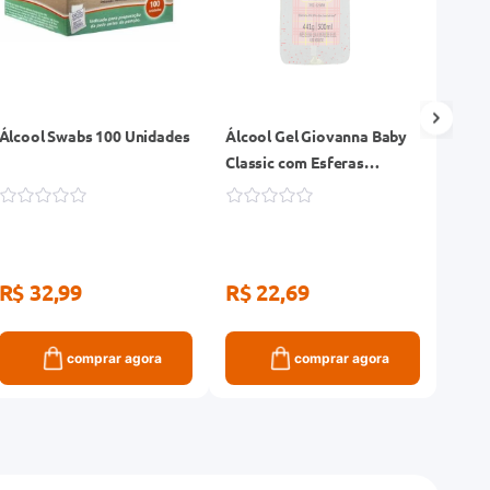
Álcool Swabs 100 Unidades
Álcool Gel Giovanna Baby
Álco
Classic com Esferas
Blue
Hidratantes Frasco 500ml
Hidr
R$ 32,99
R$ 22,69
R$ 
comprar agora
comprar agora