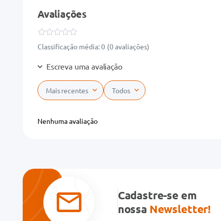
Avaliações
Classificação média: 0
(0 avaliações)
Escreva uma avaliação
Mais recentes
Todos
Adicionar avaliação
Nenhuma avaliação
Título
Avalie o produto de 1 a 5 estrelas
★
★
★
★
★
Cadastre-se em
Seu nome
nossa
Newsletter!