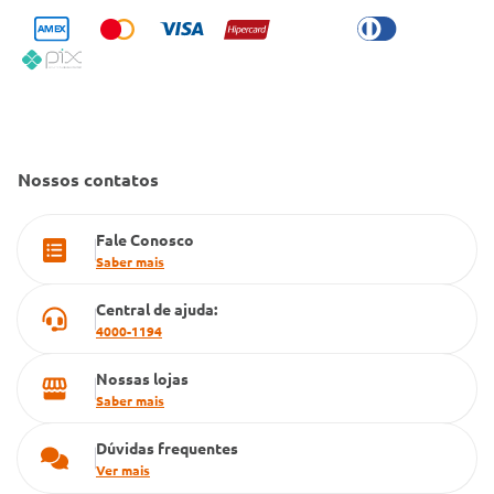
Trabalhe Conosco
Condeclin
Política de Reembolso
Código de Conduta
Convênio Conlife
Fale Conosco
Gestão de marcas
Dúvidas Frequentes
Farmacia popular
Nossos contatos
PBM
Fale Conosco
Cartão Grupo Conde
Saber mais
Televendas
Central de ajuda:
4000-1194
Nossas lojas
Saber mais
Dúvidas frequentes
Ver mais