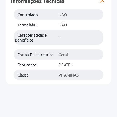
Informações Técnicas
0mg
Controlado
NÃO
r
Termolabil
NÃO
ez
Caracteristicas e
.
Benefícios
Forma Farmaceutica
Geral
Fabricante
DEATEN
Classe
VITAMINAS