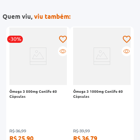
Quem viu,
viu também:
-30%
Ômega 3 500mg Conlife 60
Ômega 3 1000mg Conlife 60
Ô
s
Cápsulas
Cápsulas
540m
C
R
R$ 36,99
R$ 39,99
R$ 25,90
R$ 36,79