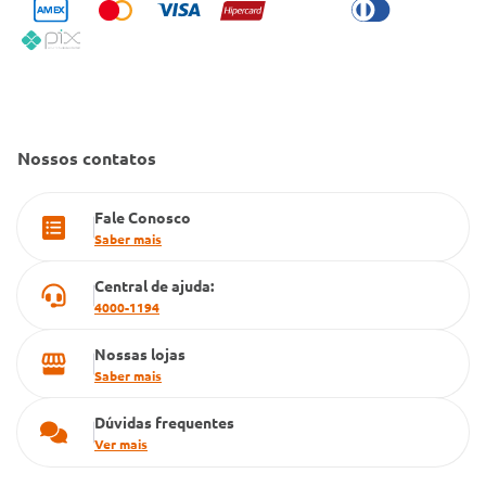
Condeclin
Política de Reembolso
Código de Conduta
Convênio Conlife
Fale Conosco
Gestão de marcas
Dúvidas Frequentes
Farmacia popular
Nossos contatos
PBM
Fale Conosco
Cartão Grupo Conde
Saber mais
Televendas
Central de ajuda:
4000-1194
Nossas lojas
Saber mais
Dúvidas frequentes
Ver mais