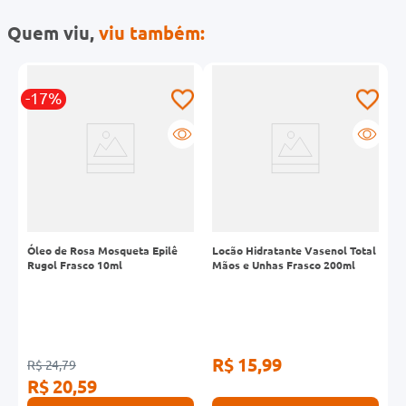
Quem viu,
viu também:
-17%
-
Óleo de Rosa Mosqueta Epilê
Locão Hidratante Vasenol Total
L
Rugol Frasco 10ml
Mãos e Unhas Frasco 200ml
F
R$ 15,99
R$ 24,79
R
R$ 20,59
R