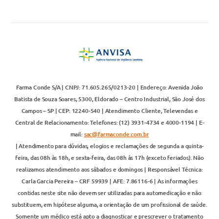
Farma Conde S/A | CNPJ: 71.605.265/0213-20 | Endereço: Avenida João
Batista de Souza Soares, 5300, Eldorado – Centro Industrial, São José dos
Campos – SP | CEP: 12240-540 | Atendimento Cliente, Televendas e
Central de Relacionamento: Telefones: (12) 3931-4734 e 4000-1194 | E-
mail:
sac@farmaconde.com.br
| Atendimento para dúvidas, elogios e reclamações de segunda a quinta-
feira, das 08h às 18h, e sexta-feira, das 08h às 17h (exceto feriados). Não
realizamos atendimento aos sábados e domingos | Responsável Técnica:
Carla Garcia Pereira – CRF 59939 | AFE: 7.86116-6 | As informações
contidas neste site não devem ser utilizadas para automedicação e não
substituem, em hipótese alguma, a orientação de um profissional de saúde.
Somente um médico está apto a diagnosticar e prescrever o tratamento