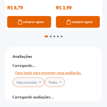
R$ 8,79
R$ 3,99
R
comprar agora
comprar agora
Avaliações
Carregando…
Faça login para escrever uma avaliação.
Mais recentes
Todos
Carregando avaliações…