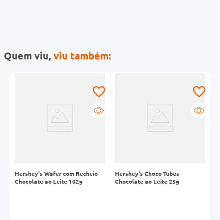
Quem viu,
viu também:
Hershey's Wafer com Recheio
Hershey's Choco Tubes
B
Chocolate ao Leite 102g
Chocolate ao Leite 25g
1