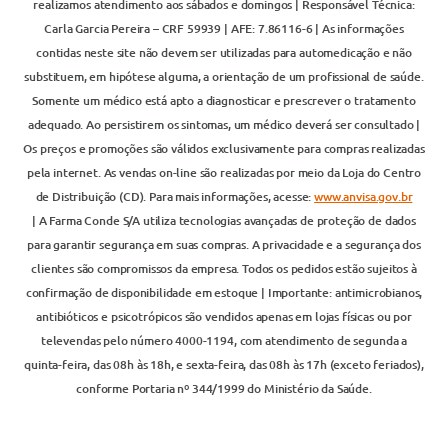
realizamos atendimento aos sábados e domingos | Responsável Técnica:
Carla Garcia Pereira – CRF 59939 | AFE: 7.86116-6 | As informações
contidas neste site não devem ser utilizadas para automedicação e não
substituem, em hipótese alguma, a orientação de um profissional de saúde.
Somente um médico está apto a diagnosticar e prescrever o tratamento
adequado. Ao persistirem os sintomas, um médico deverá ser consultado |
Os preços e promoções são válidos exclusivamente para compras realizadas
pela internet. As vendas on-line são realizadas por meio da Loja do Centro
de Distribuição (CD). Para mais informações, acesse:
www.anvisa.gov.br
| A Farma Conde S/A utiliza tecnologias avançadas de proteção de dados
para garantir segurança em suas compras. A privacidade e a segurança dos
clientes são compromissos da empresa. Todos os pedidos estão sujeitos à
confirmação de disponibilidade em estoque | Importante: antimicrobianos,
antibióticos e psicotrópicos são vendidos apenas em lojas físicas ou por
televendas pelo número 4000-1194, com atendimento de segunda a
quinta-feira, das 08h às 18h, e sexta-feira, das 08h às 17h (exceto feriados),
conforme Portaria nº 344/1999 do Ministério da Saúde.