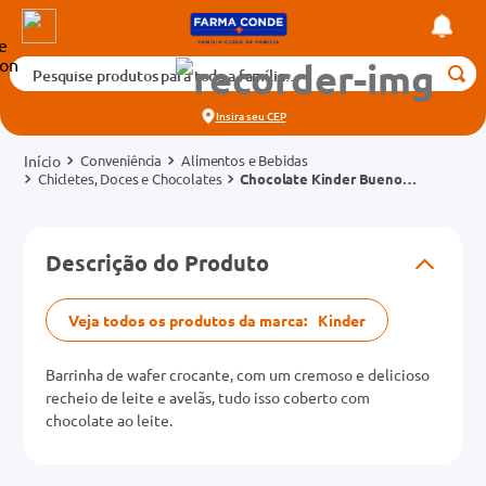
Pesquise produtos para toda a família...
Termos mais buscados
Insira seu
CEP
1
º
medicamento
Conveniência
Alimentos e Bebidas
2
º
fralda
Chicletes, Doces e Chocolates
Chocolate Kinder Bueno
43g
3
º
tadalafila 5mg
cados
4
º
rosuvastatina 20mg
Descrição do Produto
o
5
º
dipirona
6
º
absorvente
Veja todos os produtos da marca:
Kinder
mg
7
º
vitamina d
Barrinha de wafer crocante, com um cremoso e delicioso
na 20mg
8
º
tadalafila 20mg
recheio de leite e avelãs, tudo isso coberto com
chocolate ao leite.
9
º
protetor solar
10
º
teste gravidez