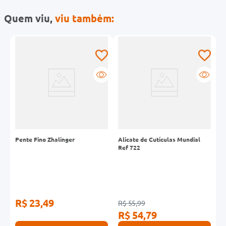
Quem viu,
viu também:
i
Pente Fino Zhalinger
Alicate de Cutículas Mundial
L
Ref 722
U
R$ 23,49
R
R$ 55,99
R$ 54,79