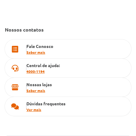
Convênio Conlife
Fale Conosco
Gestão de marcas
Dúvidas Frequentes
Farmacia popular
Nossos contatos
PBM
Fale Conosco
Cartão Grupo Conde
Saber mais
Televendas
Central de ajuda:
4000-1194
Nossas lojas
Saber mais
Dúvidas frequentes
Ver mais