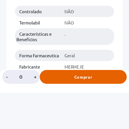
Controlado
NÃO
0mg
r
Termolabil
NÃO
ez
Caracteristicas e
.
Benefícios
Forma Farmaceutica
Geral
Fabricante
MERHEJE
-
+
Comprar
Classe
MAQUIAGEM