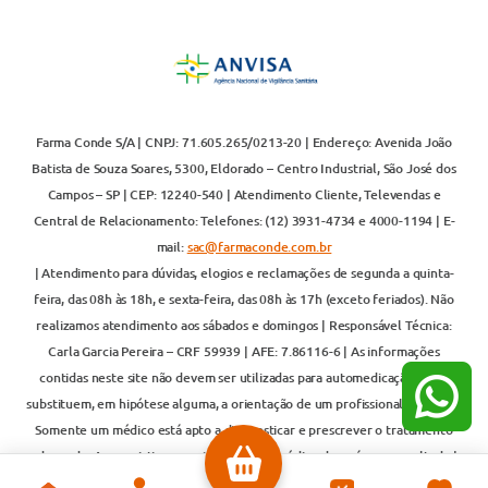
Farma Conde S/A | CNPJ: 71.605.265/0213-20 | Endereço: Avenida João
Batista de Souza Soares, 5300, Eldorado – Centro Industrial, São José dos
Campos – SP | CEP: 12240-540 | Atendimento Cliente, Televendas e
Central de Relacionamento: Telefones: (12) 3931-4734 e 4000-1194 | E-
mail:
sac@farmaconde.com.br
| Atendimento para dúvidas, elogios e reclamações de segunda a quinta-
feira, das 08h às 18h, e sexta-feira, das 08h às 17h (exceto feriados). Não
realizamos atendimento aos sábados e domingos | Responsável Técnica:
Carla Garcia Pereira – CRF 59939 | AFE: 7.86116-6 | As informações
contidas neste site não devem ser utilizadas para automedicação e não
substituem, em hipótese alguma, a orientação de um profissional de saúde.
Somente um médico está apto a diagnosticar e prescrever o tratamento
adequado. Ao persistirem os sintomas, um médico deverá ser consultado |
Os preços e promoções são válidos exclusivamente para compras realizadas