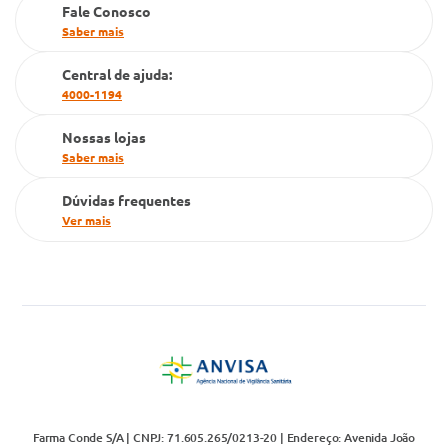
Bulário Anvisa
Trocas e Devoluções
Trabalhe Conosco
Condeclin
Política de Reembolso
Código de Conduta
Convênio Conlife
Fale Conosco
Gestão de marcas
Dúvidas Frequentes
Farmacia popular
Nossos contatos
PBM
Fale Conosco
Cartão Grupo Conde
Saber mais
Televendas
Central de ajuda:
4000-1194
Nossas lojas
Saber mais
Dúvidas frequentes
Ver mais