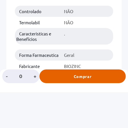
Controlado
NÃO
0mg
r
Termolabil
NÃO
ez
Caracteristicas e
.
Benefícios
Forma Farmaceutica
Geral
Fabricante
BIOZINC
-
+
Comprar
Classe
VITAMINAS