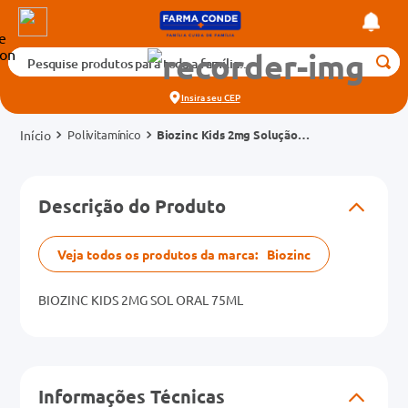
Pesquise produtos para toda a família...
Termos mais buscados
Insira seu
CEP
1
º
medicamento
Polivitamínico
Biozinc Kids 2mg Solução
2
º
fralda
Oral Frasco 75ml
3
º
tadalafila 5mg
cados
Descrição do Produto
4
º
rosuvastatina 20mg
o
5
º
dipirona
Veja todos os produtos da marca:
Biozinc
6
º
absorvente
mg
7
º
BIOZINC KIDS 2MG SOL ORAL 75ML
vitamina d
na 20mg
8
º
tadalafila 20mg
9
º
protetor solar
Informações Técnicas
10
º
teste gravidez