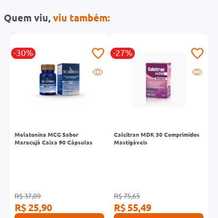
Quem viu,
viu também:
-30%
-27%
Melatonina MCG Sabor
Calcitran MDK 30 Comprimidos
N
Maracujá Caixa 90 Cápsulas
Mastigáveis
R$ 37,09
R$ 75,65
R
R$ 25,90
R$ 55,49
R