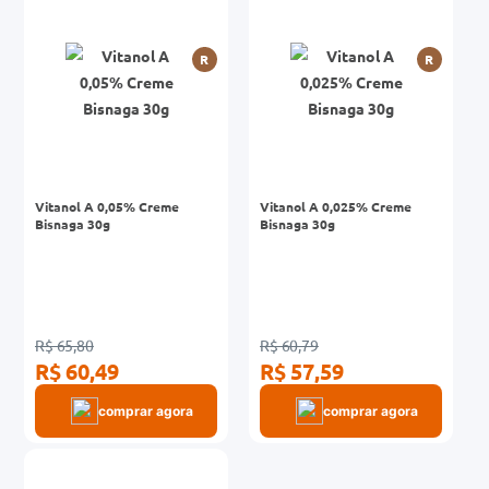
0mg
R
R
r
ez
Vitanol A 0,05% Creme
Vitanol A 0,025% Creme
Bisnaga 30g
Bisnaga 30g
R$ 65,80
R$ 60,79
R$ 60,49
R$ 57,59
comprar agora
comprar agora