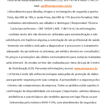
Central de Relacionamento: Telefones: (12) 3931-4734 e 4000-1194 | E-
mail:
sac@farmaconde.com.br
| Atendimento para dúvidas, elogios e reclamações de segunda a quinta-
feira, das 08h às 18h, e sexta-feira, das 08h às 17h (exceto feriados). Não
realizamos atendimento aos sábados e domingos | Responsável Técnica:
Carla Garcia Pereira – CRF 59939 | AFE: 7.86116-6 | As informações
contidas neste site não devem ser utilizadas para automedicação e não
substituem, em hipótese alguma, a orientação de um profissional de saúde.
Somente um médico está apto a diagnosticar e prescrever o tratamento
adequado. Ao persistirem os sintomas, um médico deverá ser consultado |
Os preços e promoções são válidos exclusivamente para compras realizadas
pela internet. As vendas on-line são realizadas por meio da Loja do Centro
de Distribuição (CD). Para mais informações, acesse:
www.anvisa.gov.br
| A Farma Conde S/A utiliza tecnologias avançadas de proteção de dados
para garantir segurança em suas compras. A privacidade e a segurança dos
clientes são compromissos da empresa. Todos os pedidos estão sujeitos à
confirmação de disponibilidade em estoque | Importante: antimicrobianos,
antibióticos e psicotrópicos são vendidos apenas em lojas físicas ou por
televendas pelo número 4000-1194, com atendimento de segunda a