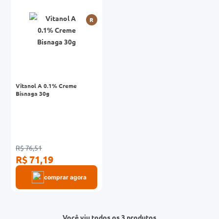
R
Vitanol A 0.1% Creme
Bisnaga 30g
R$ 76,51
R$ 71,19
comprar agora
Você viu todos os 3