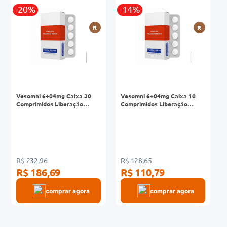
r
-20%
-14%
0mg
R
R
ez
Vesomni 6+04mg Caixa 30
Vesomni 6+04mg Caixa 10
Comprimidos Liberação
Comprimidos Liberação
Prolongada
Prolongada
R$ 232,96
R$ 128,65
R$ 186,69
R$ 110,79
comprar agora
comprar agora