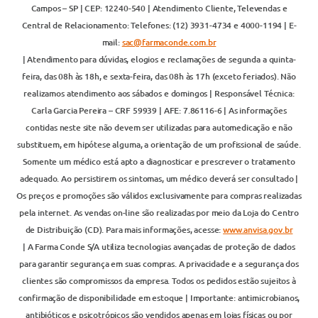
Campos – SP | CEP: 12240-540 | Atendimento Cliente, Televendas e
Central de Relacionamento: Telefones: (12) 3931-4734 e 4000-1194 | E-
mail:
sac@farmaconde.com.br
| Atendimento para dúvidas, elogios e reclamações de segunda a quinta-
feira, das 08h às 18h, e sexta-feira, das 08h às 17h (exceto feriados). Não
realizamos atendimento aos sábados e domingos | Responsável Técnica:
Carla Garcia Pereira – CRF 59939 | AFE: 7.86116-6 | As informações
contidas neste site não devem ser utilizadas para automedicação e não
substituem, em hipótese alguma, a orientação de um profissional de saúde.
Somente um médico está apto a diagnosticar e prescrever o tratamento
adequado. Ao persistirem os sintomas, um médico deverá ser consultado |
Os preços e promoções são válidos exclusivamente para compras realizadas
pela internet. As vendas on-line são realizadas por meio da Loja do Centro
de Distribuição (CD). Para mais informações, acesse:
www.anvisa.gov.br
| A Farma Conde S/A utiliza tecnologias avançadas de proteção de dados
para garantir segurança em suas compras. A privacidade e a segurança dos
clientes são compromissos da empresa. Todos os pedidos estão sujeitos à
confirmação de disponibilidade em estoque | Importante: antimicrobianos,
antibióticos e psicotrópicos são vendidos apenas em lojas físicas ou por