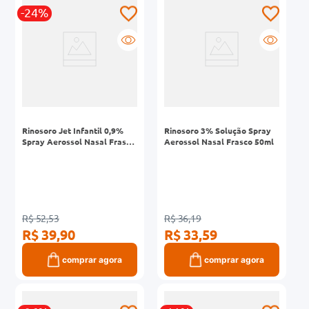
-24%
0mg
r
ez
Rinosoro Jet Infantil 0,9%
Rinosoro 3% Solução Spray
Spray Aerossol Nasal Frasco
Aerossol Nasal Frasco 50ml
100ml
R$ 52,53
R$ 36,19
R$ 39,90
R$ 33,59
comprar agora
comprar agora