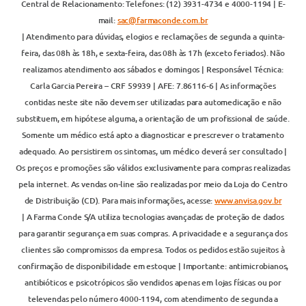
Central de Relacionamento: Telefones: (12) 3931-4734 e 4000-1194 | E-
mail:
sac@farmaconde.com.br
| Atendimento para dúvidas, elogios e reclamações de segunda a quinta-
feira, das 08h às 18h, e sexta-feira, das 08h às 17h (exceto feriados). Não
realizamos atendimento aos sábados e domingos | Responsável Técnica:
Carla Garcia Pereira – CRF 59939 | AFE: 7.86116-6 | As informações
contidas neste site não devem ser utilizadas para automedicação e não
substituem, em hipótese alguma, a orientação de um profissional de saúde.
Somente um médico está apto a diagnosticar e prescrever o tratamento
adequado. Ao persistirem os sintomas, um médico deverá ser consultado |
Os preços e promoções são válidos exclusivamente para compras realizadas
pela internet. As vendas on-line são realizadas por meio da Loja do Centro
de Distribuição (CD). Para mais informações, acesse:
www.anvisa.gov.br
| A Farma Conde S/A utiliza tecnologias avançadas de proteção de dados
para garantir segurança em suas compras. A privacidade e a segurança dos
clientes são compromissos da empresa. Todos os pedidos estão sujeitos à
confirmação de disponibilidade em estoque | Importante: antimicrobianos,
antibióticos e psicotrópicos são vendidos apenas em lojas físicas ou por
televendas pelo número 4000-1194, com atendimento de segunda a