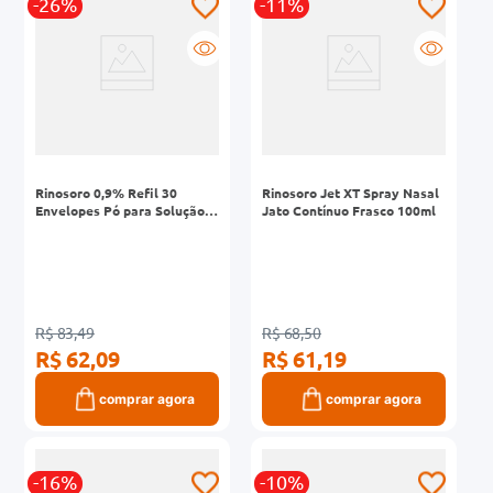
-26%
-11%
Rinosoro 0,9% Refil 30
Rinosoro Jet XT Spray Nasal
Envelopes Pó para Solução
Jato Contínuo Frasco 100ml
Nasal 2,16g
R$ 83,49
R$ 68,50
R$ 62,09
R$ 61,19
comprar agora
comprar agora
-16%
-10%