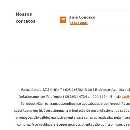
Nossos
Fale Conosco
contatos
Saber mais
Farma Conde S/A | CNPJ: 71.605.265/0213-20 | Endereço: Avenida João
Relacionamento: Telefones: (12) 3931-4734 e 4000-1194 | E-mail:
sac@
feriados). Não realizamos atendimento aos sábados e domingos | Respo
substituem, em hipótese alguma, a orientação de um profissional de saúde
promoções são válidos exclusivamente para compras realizadas pela inter
compras. A privacidade e a segurança dos clientes são compromissos da em