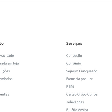
to
Serviços
rivacidade
Condeclin
irada em loja
Convênio
luções
Seja um Franqueado
eembolso
Farmacia popular
PBM
uentes
Cartão Grupo Conde
Televendas
Bulário Anvisa