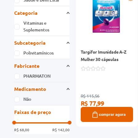
Categoria
Vitaminas e
Suplementos
Subcategoria
Targifor Imunidade A-Z
Polivitamínicos
Mulher 30 cápsulas
Fabricante
PHARMATON
Medicamento
R$ 115,56
Não
R$ 77,99
Faixas de preço
comprar agora
R$ 68,00
R$ 142,00