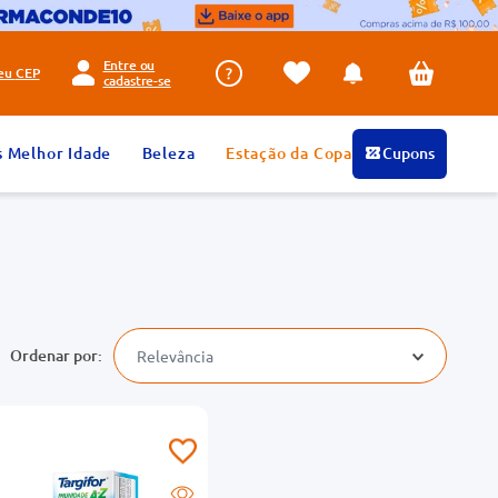
Entre ou
seu
CEP
cadastre-se
s Melhor Idade
Beleza
Estação da Copa
Cupons
Relevância