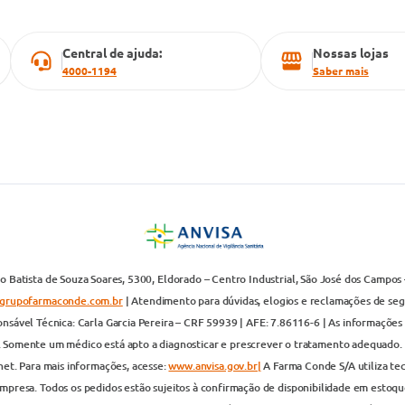
Central de ajuda:
Nossas lojas
4000-1194
Saber mais
 Batista de Souza Soares, 5300, Eldorado – Centro Industrial, São José dos Campos 
grupofarmaconde.com.br
| Atendimento para dúvidas, elogios e reclamações de segun
nsável Técnica: Carla Garcia Pereira – CRF 59939 | AFE: 7.86116-6 | As informações 
. Somente um médico está apto a diagnosticar e prescrever o tratamento adequado. 
net. Para mais informações, acesse:
www.anvisa.gov.br|
A Farma Conde S/A utiliza te
presa. Todos os pedidos estão sujeitos à confirmação de disponibilidade em estoque