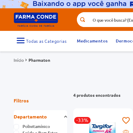
O que você busca? (Ex.: vitamina, fr
Termos mais buscados
1
º
medicamento
Medicamentos
Dermoc
3
º
tadalafila 5mg
Pharmaton
5
º
dipirona
7
º
vitamina d
9
º
protetor solar
4
produtos
Filtros
Departamento
-33%
Polivitamínico
Saúde e Bem Estar