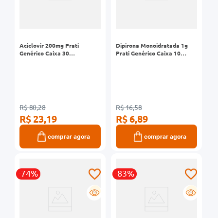
Aciclovir 200mg Prati
Dipirona Monoidratada 1g
Genérico Caixa 30
Prati Genérico Caixa 10
Comprimidos
Comprimidos
R$ 80,28
R$ 16,58
R$ 23,19
R$ 6,89
comprar agora
comprar agora
-74%
-83%
G
G