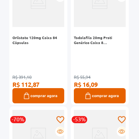
0mg
r
ez
Orlistate 120mg Caixa 84
Tadalafila 20mg Prati
Cápsulas
Genérico Caixa 8
Comprimidos
R$ 391,10
R$ 55,94
R$ 112,87
R$ 16,09
comprar agora
comprar agora
-70%
-53%
G
G