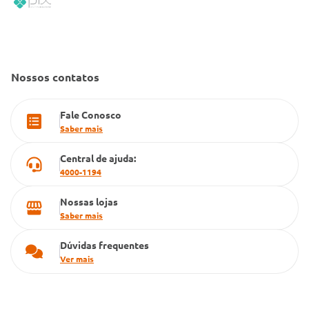
Convênio Conlife
Fale Conosco
Gestão de marcas
Dúvidas Frequentes
Farmacia popular
Nossos contatos
PBM
Fale Conosco
Cartão Grupo Conde
Saber mais
Televendas
Central de ajuda:
4000-1194
Nossas lojas
Saber mais
Dúvidas frequentes
Ver mais