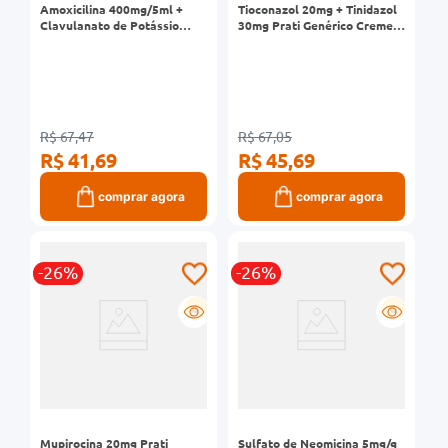
Amoxicilina 400mg/5ml +
Tioconazol 20mg + Tinidazol
Clavulanato de Potássio
30mg Prati Genérico Creme
57mg/5ml Prati Genérico
Vaginal Bisnaga 35g + 7
Suspensão Frasco 70ml
Aplicadores
R$ 67,47
R$ 67,05
R$ 41,69
R$ 45,69
comprar agora
comprar agora
-26%
-26%
G
G
Mupirocina 20mg Prati
Sulfato de Neomicina 5mg/g