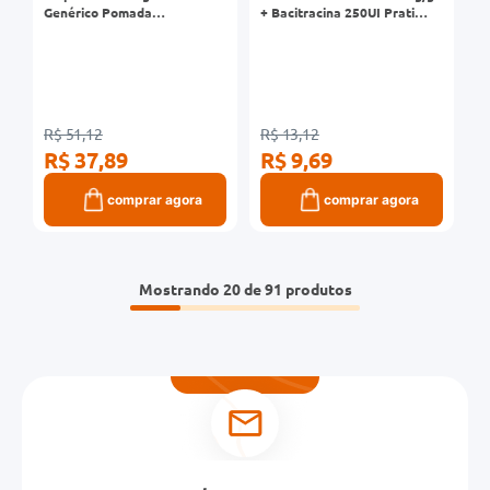
Genérico Pomada
+ Bacitracina 250UI Prati
Dermatológica 15g
Genérico Pomada 15g
R$ 51,12
R$ 13,12
R$ 37,89
R$ 9,69
comprar agora
comprar agora
Mostrando
20 de 91