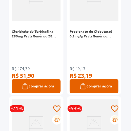
Cloridrato de Terbinafina
Propionato de Clobetasol
250mg Prati Genérico 28
0,5mg/g Prati Genérico
Comprimidos
Solução Capilar 50g
R$ 174,39
R$ 49,13
R$ 51,90
R$ 23,19
comprar agora
comprar agora
-71%
-58%
G
G