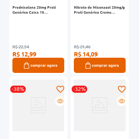
Prednisolona 20mg Prati
Nitrato de Miconazol 20mg/g
Genérico Caixa 10
Prati Genérico Creme
Comprimidos
Dermatológico Bisnaga 28g
R$ 22,54
R$ 21,46
R$ 12,99
R$ 14,09
comprar agora
comprar agora
-38%
-32%
G
G