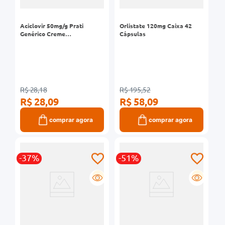
Aciclovir 50mg/g Prati
Orlistate 120mg Caixa 42
Genérico Creme
Cápsulas
Dermatológico 10g
R$ 28,18
R$ 195,52
R$ 28,09
R$ 58,09
comprar agora
comprar agora
-37%
-51%
G
G