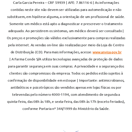
Carla Garcia Pereira – CRF 59939 | AFE: 7.86116-6 | As informações
contidas neste site não devem ser utilizadas para automedicação e não
substituem, em hipótese alguma, a orientação de um profissional de saúde.
Somente um médico está apto a diagnosticar e prescrever o tratamento
adequado. Ao persistirem os sintomas, um médico deverá ser consultado |
Os preços e promoções são válidos exclusivamente para compras realizadas
pela internet. As vendas on-line são realizadas por meio da Loja do Centro
de Distribuição (CD). Para mais informações, acesse:
www.anvisa.gov.br
| A Farma Conde S/A utiliza tecnologias avançadas de proteção de dados
para garantir segurança em suas compras. A privacidade e a segurança dos
clientes são compromissos da empresa. Todos os pedidos estão sujeitos à
confirmação de disponibilidade em estoque | Importante: antimicrobianos,
antibióticos e psicotrópicos são vendidos apenas em lojas físicas ou por
televendas pelo número 4000-1194, com atendimento de segunda a
quinta-feira, das 08h às 18h, e sexta-feira, das 08h às 17h (exceto feriados),
conforme Portaria nº 344/1999 do Ministério da Saúde.