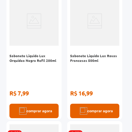
r
0mg
ez
Sabonete Líquido Lux
Sabonete Líquido Lux Rosas
Orquídea Negra Refil 200ml
Francesas 500ml
R$ 7,99
R$ 16,99
comprar agora
comprar agora