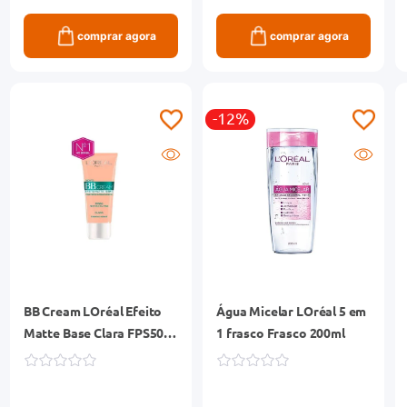
comprar agora
comprar agora
-12%
BB Cream LOréal Efeito
Água Micelar LOréal 5 em
Matte Base Clara FPS50
1 frasco Frasco 200ml
30ml