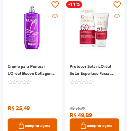
-11%
Creme para Pentear
Protetor Solar LOréal
L'Oréal Elseve Collagen
Solar Expertise Facial
Lifter 250ml
FPS60 Antirrugas 40g
R$ 25,49
R$ 55,99
R$ 49,89
comprar agora
comprar agora