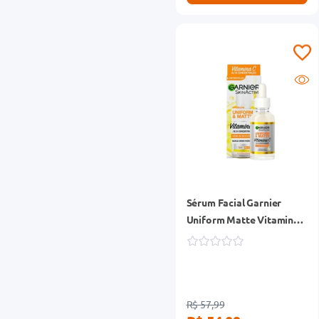
Sérum Facial Garnier
Uniform Matte Vitamina
C 15ml
R$ 57,99