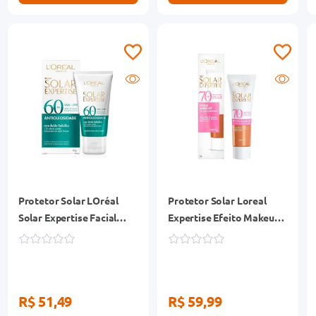
Protetor Solar LOréal
Protetor Solar Loreal
Solar Expertise Facial
Expertise Efeito Makeup
FPS60 Antioleosidade 40g
Facial Cor 4.0 FPS70 30g
R$ 51,49
R$ 59,99