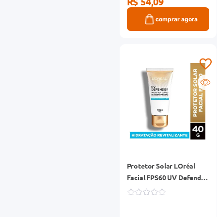
R$ 54,09
comprar agora
Protetor Solar LOréal
Facial FPS60 UV Defender
Hidratação 40g