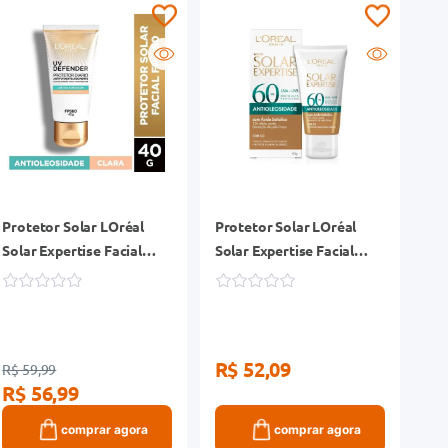
Protetor Solar LOréal
Protetor Solar LOréal
Solar Expertise Facial
Solar Expertise Facial
FPS60 UV Defender
FPS60 Antioleosidade Cor
Antioleosidade Cor Clara
Média 40g
40g
R$ 52,09
R$ 59,99
R$ 56,99
comprar agora
comprar agora