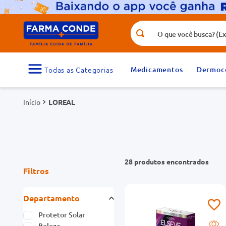
O que você busca? (Ex.: vitamina, fr
Termos mais buscados
1
º
medicamento
Medicamentos
Dermoc
3
º
tadalafila 5mg
LOREAL
5
º
dipirona
7
º
vitamina d
9
º
protetor solar
28
produtos
Filtros
Departamento
Protetor Solar
Beleza