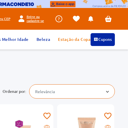
Entre ou
seu
CEP
cadastre-se
s Melhor Idade
Beleza
Estação da Copa
Cupons
Relevância