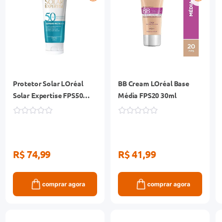
Protetor Solar LOréal
BB Cream LOréal Base
Solar Expertise FPS50
Média FPS20 30ml
Supreme Protect 4 Frasco
200ml
R$ 74,99
R$ 41,99
comprar agora
comprar agora