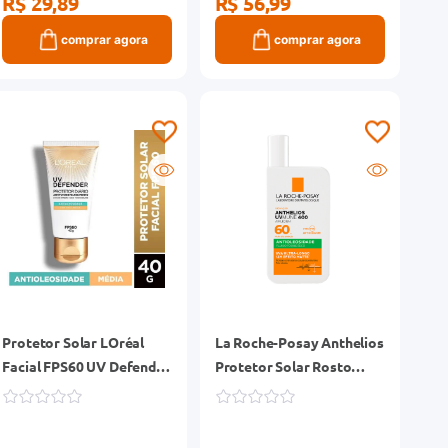
R$ 29,89
R$ 56,99
comprar agora
comprar agora
Protetor Solar LOréal
La Roche-Posay Anthelios
Facial FPS60 UV Defender
Protetor Solar Rosto
Antioleosidade Cor Média
FPS60 UVMune 400
40g
Airlicum 40ml