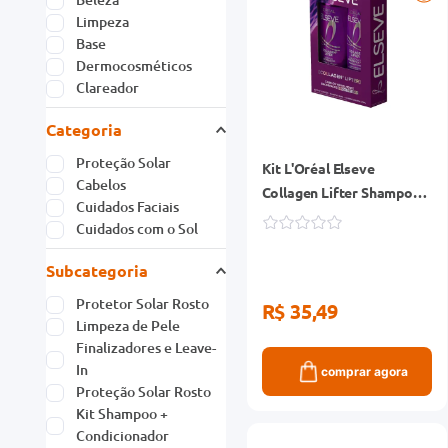
Limpeza
Base
Dermocosméticos
Clareador
Categoria
Proteção Solar
Kit L'Oréal Elseve
Cabelos
Collagen Lifter Shampoo
Cuidados Faciais
385ml + Condicionador
Cuidados com o Sol
170ml
Subcategoria
Protetor Solar Rosto
R$ 35,49
Limpeza de Pele
Finalizadores e Leave-
In
comprar agora
Proteção Solar Rosto
Kit Shampoo +
Condicionador