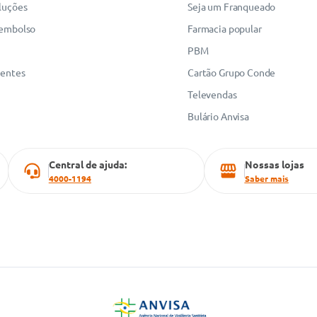
luções
Seja um Franqueado
eembolso
Farmacia popular
PBM
uentes
Cartão Grupo Conde
Televendas
Bulário Anvisa
Central de ajuda:
Nossas lojas
4000-1194
Saber mais