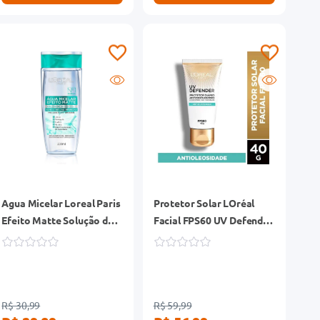
Agua Micelar Loreal Paris
Protetor Solar LOréal
Efeito Matte Solução de
Facial FPS60 UV Defender
Limpeza Facial 200ml
Antioleosidade 40g
R$ 30,99
R$ 59,99