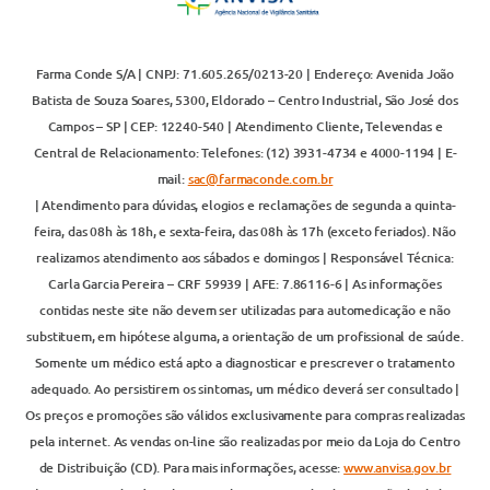
Farma Conde S/A | CNPJ: 71.605.265/0213-20 | Endereço: Avenida João
Batista de Souza Soares, 5300, Eldorado – Centro Industrial, São José dos
Campos – SP | CEP: 12240-540 | Atendimento Cliente, Televendas e
Central de Relacionamento: Telefones: (12) 3931-4734 e 4000-1194 | E-
mail:
sac@farmaconde.com.br
| Atendimento para dúvidas, elogios e reclamações de segunda a quinta-
feira, das 08h às 18h, e sexta-feira, das 08h às 17h (exceto feriados). Não
realizamos atendimento aos sábados e domingos | Responsável Técnica:
Carla Garcia Pereira – CRF 59939 | AFE: 7.86116-6 | As informações
contidas neste site não devem ser utilizadas para automedicação e não
substituem, em hipótese alguma, a orientação de um profissional de saúde.
Somente um médico está apto a diagnosticar e prescrever o tratamento
adequado. Ao persistirem os sintomas, um médico deverá ser consultado |
Os preços e promoções são válidos exclusivamente para compras realizadas
pela internet. As vendas on-line são realizadas por meio da Loja do Centro
de Distribuição (CD). Para mais informações, acesse:
www.anvisa.gov.br