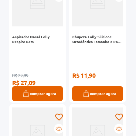
0mg
r
ez
Aspirador Nasal Lolly
Chupeta Lolly Silicione
Respire Bem
Ortodôntica Tamanho 2 Rosa
Ref 4515
R$ 11,90
R$ 29,99
R$ 27,09
comprar agora
comprar agora