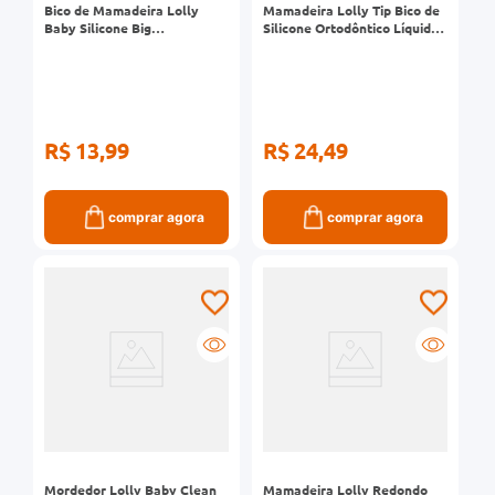
Bico de Mamadeira Lolly
Mamadeira Lolly Tip Bico de
Baby Silicone Big
Silicone Ortodôntico Líquidos
Ortodôntico 2 Fluxo M Ref
Ralos Desenhos Sortidos
6801
Rosa 240ml Ref 1362
R$ 13,99
R$ 24,49
comprar agora
comprar agora
Mordedor Lolly Baby Clean
Mamadeira Lolly Redondo