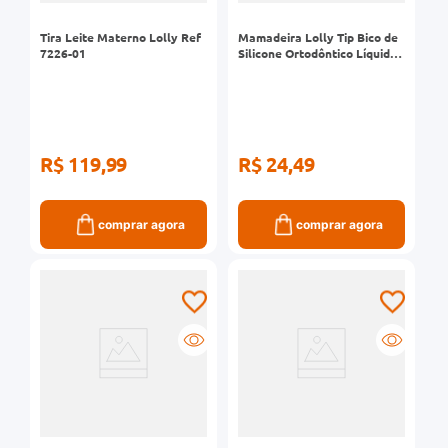
Tira Leite Materno Lolly Ref
Mamadeira Lolly Tip Bico de
7226-01
Silicone Ortodôntico Líquidos
Ralos Desenhos Sortidos
Azul 240ml Ref 1362
R$ 119,99
R$ 24,49
comprar agora
comprar agora