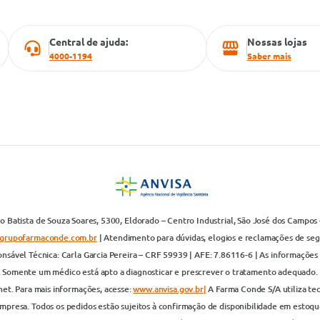
Central de ajuda:
Nossas lojas
4000-1194
Saber mais
 Batista de Souza Soares, 5300, Eldorado – Centro Industrial, São José dos Campos 
grupofarmaconde.com.br
| Atendimento para dúvidas, elogios e reclamações de segun
nsável Técnica: Carla Garcia Pereira – CRF 59939 | AFE: 7.86116-6 | As informações 
. Somente um médico está apto a diagnosticar e prescrever o tratamento adequado. 
net. Para mais informações, acesse:
www.anvisa.gov.br|
A Farma Conde S/A utiliza te
presa. Todos os pedidos estão sujeitos à confirmação de disponibilidade em estoque