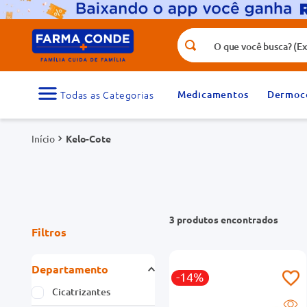
O que você busca? (Ex.: vitamina, fr
Termos mais buscados
1
º
medicamento
Medicamentos
Dermoc
3
º
tadalafila 5mg
Kelo-Cote
5
º
dipirona
7
º
vitamina d
9
º
protetor solar
3
produtos
Filtros
Departamento
-14%
Cicatrizantes