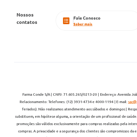
Nossos
Fale Conosco
contatos
Saber mais
Farma Conde S/A | CNPJ: 71.605.265/0213-20 | Endereço: Avenida João
Relacionamento: Telefones: (12) 3931-4734 e 4000-1194 | E-mail:
sac@
feriados). Não realizamos atendimento aos sábados e domingos | Respo
substituem, em hipótese alguma, a orientação de um profissional de saúde
promoções são válidos exclusivamente para compras realizadas pela inter
compras. A privacidade e a segurança dos clientes são compromissos da em