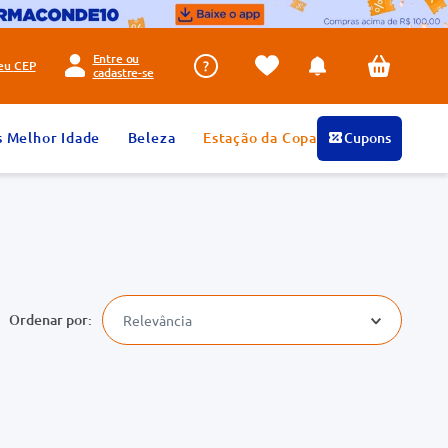
Entre ou
seu
CEP
cadastre-se
s Melhor Idade
Beleza
Estação da Copa
Cupons
Relevância