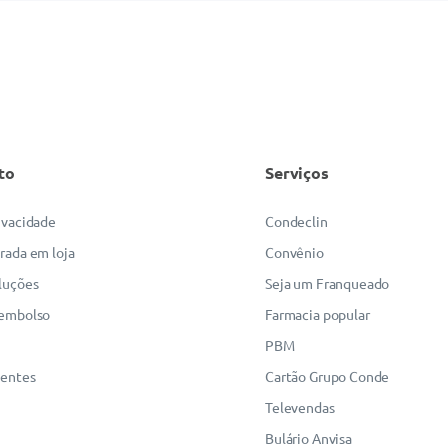
to
Serviços
rivacidade
Condeclin
irada em loja
Convênio
luções
Seja um Franqueado
eembolso
Farmacia popular
PBM
uentes
Cartão Grupo Conde
Televendas
Bulário Anvisa