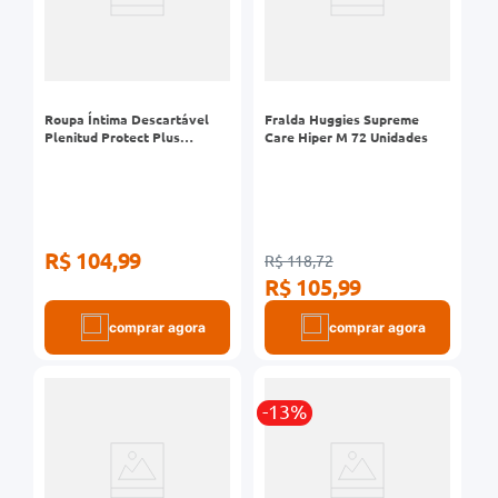
Roupa Íntima Descartável
Fralda Huggies Supreme
Plenitud Protect Plus
Care Hiper M 72 Unidades
Tamanho G/XG Leve 24
Pague 22 Unidades
R$ 104,99
R$ 118,72
R$ 105,99
comprar agora
comprar agora
-13%