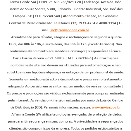
Farma Conde S/A | CNPJ: 71.605.265/0213-20 | Endereço: Avenida João
Batista de Souza Soares, 5300, Eldorado – Centro Industrial, São José dos
Campos – SP | CEP: 12240-540 | Atendimento Cliente, Televendas e
Central de Relacionamento: Telefones: (12) 3931-4734 e 4000-1194 | E-
mail:
sac@farmaconde.com.br
| Atendimento para dúvidas, elogios e reclamações de segunda a quinta-
feira, das 08h às 18h, e sexta-feira, das 08h às 17h (exceto feriados). Não
realizamos atendimento aos sábados e domingos | Responsável Técnica:
Carla Garcia Pereira – CRF 59939 | AFE: 7.86116-6 | As informações
contidas neste site não devem ser utilizadas para automedicação e não
substituem, em hipótese alguma, a orientação de um profissional de saúde.
Somente um médico está apto a diagnosticar e prescrever o tratamento
adequado. Ao persistirem os sintomas, um médico deverá ser consultado |
Os preços e promoções são válidos exclusivamente para compras realizadas
pela internet. As vendas on-line são realizadas por meio da Loja do Centro
de Distribuição (CD). Para mais informações, acesse:
www.anvisa.gov.br
| A Farma Conde S/A utiliza tecnologias avançadas de proteção de dados
para garantir segurança em suas compras. A privacidade e a segurança dos
clientes são compromissos da empresa. Todos os pedidos estão sujeitos à