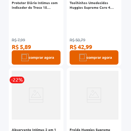
Protetor Diário Intimus com
Toalhinhas Umedecidas
Indicador de Troca 15
Huggies Supreme Care 4
unidades
Pacotes 48 Unidades
R$ 7,99
R$ 50,79
R$ 5,89
R$ 42,99
comprar agora
comprar agora
-22%
Absorvente Intimus 2 em 1
Fralda Huggies Supreme