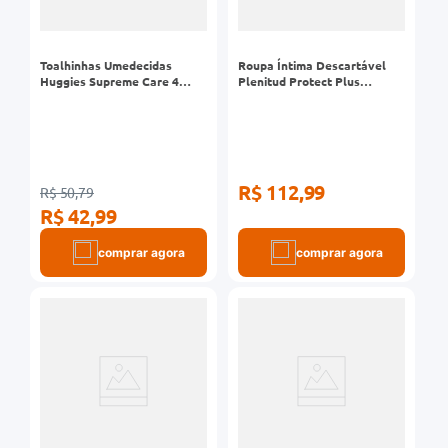
Toalhinhas Umedecidas
Roupa Íntima Descartável
Huggies Supreme Care 4
Plenitud Protect Plus
Pacotes 48 Unidades
Tamanho P/M Leve 24 Pague
22 Unidades
R$ 112,99
R$ 50,79
R$ 42,99
comprar agora
comprar agora