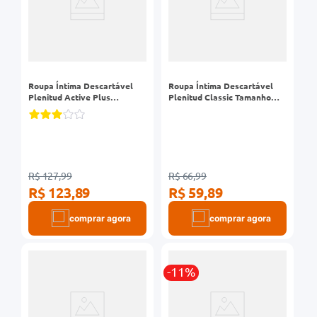
0mg
r
ez
Roupa Íntima Descartável
Roupa Íntima Descartável
Plenitud Active Plus
Plenitud Classic Tamanho
Tamanho G/XG 32 Unidades
G/XG 16 Unidades
R$ 127,99
R$ 66,99
R$ 123,89
R$ 59,89
comprar agora
comprar agora
-11%