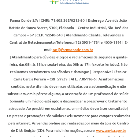
Farma Conde S/A | CNPJ: 71.605.265/0213-20 | Endereço: Avenida João
Batista de Souza Soares, 5300, Eldorado – Centro Industrial, São José dos
Campos – SP | CEP: 12240-540 | Atendimento Cliente, Televendas e
Central de Relacionamento: Telefones: (12) 3931-4734 e 4000-1194 | E-
mail:
sac@farmaconde.com.br
| Atendimento para dúvidas, elogios e reclamações de segunda a quinta-
feira, das 08h às 18h, e sexta-feira, das 08h às 17h (exceto feriados). Não
realizamos atendimento aos sábados e domingos | Responsável Técnica:
Carla Garcia Pereira – CRF 59939 | AFE: 7.86116-6 | As informações
contidas neste site não devem ser utilizadas para automedicação e não
substituem, em hipótese alguma, a orientação de um profissional de saúde.
Somente um médico está apto a diagnosticar e prescrever o tratamento
adequado. Ao persistirem os sintomas, um médico deverá ser consultado |
Os preços e promoções são válidos exclusivamente para compras realizadas
pela internet. As vendas on-line são realizadas por meio da Loja do Centro
de Distribuição (CD). Para mais informações, acesse:
www.anvisa.gov.br