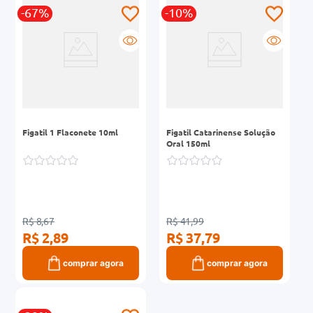
-67%
-10%
0mg
r
ez
Figatil 1 Flaconete 10ml
Figatil Catarinense Solução
Oral 150ml
R$ 8,67
R$ 41,99
R$ 2,89
R$ 37,79
comprar agora
comprar agora