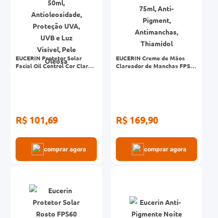
EUCERIN Protetor Solar
EUCERIN Creme de Mãos
Facial Oil Control Cor Clara
Clareador de Manchas FPS
FPS 70 50ml, Antioleosidade,
30 75ml, Anti-Pigment,
Proteção UVA, UVB e Luz
Antimanchas, Thiamidol
Visível, Pele Oleosa
R$ 101,69
R$ 169,90
comprar agora
comprar agora