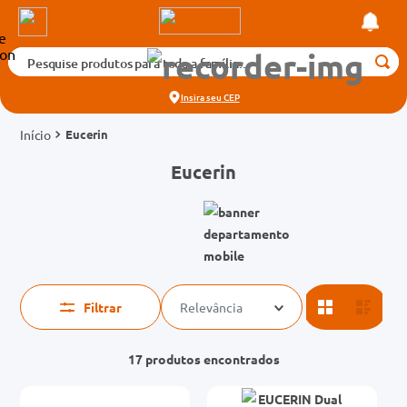
Pesquise produtos para toda a família...
Termos mais buscados
Insira seu
CEP
1
º
medicamento
Eucerin
2
º
fralda
Eucerin
3
º
tadalafila 5mg
cados
4
º
rosuvastatina 20mg
o
5
º
dipirona
6
º
absorvente
mg
7
º
vitamina d
Filtrar
Relevância
na 20mg
8
º
tadalafila 20mg
17
produtos
9
º
protetor solar
10
º
teste gravidez