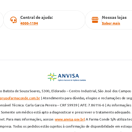
Central de ajuda:
Nossas lojas
4000-1194
Saber mais
 Batista de Souza Soares, 5300, Eldorado – Centro Industrial, São José dos Campos 
grupofarmaconde.com.br
| Atendimento para dúvidas, elogios e reclamações de segun
nsável Técnica: Carla Garcia Pereira – CRF 59939 | AFE: 7.86116-6 | As informações 
. Somente um médico está apto a diagnosticar e prescrever o tratamento adequado. 
net. Para mais informações, acesse:
www.anvisa.gov.br|
A Farma Conde S/A utiliza te
presa. Todos os pedidos estão sujeitos à confirmação de disponibilidade em estoque