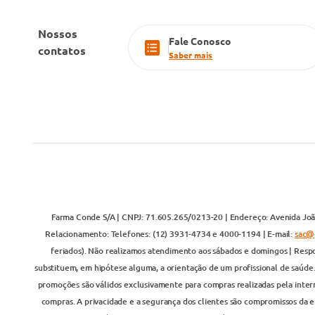
Nossos
Fale Conosco
contatos
Saber mais
Farma Conde S/A | CNPJ: 71.605.265/0213-20 | Endereço: Avenida João
Relacionamento: Telefones: (12) 3931-4734 e 4000-1194 | E-mail:
sac@
feriados). Não realizamos atendimento aos sábados e domingos | Respo
substituem, em hipótese alguma, a orientação de um profissional de saúde
promoções são válidos exclusivamente para compras realizadas pela inter
compras. A privacidade e a segurança dos clientes são compromissos da em