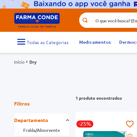
O que você busca? (Ex.: vitamina, fr
Termos mais buscados
1
º
medicamento
Medicamentos
Dermoc
3
º
tadalafila 5mg
Dry
5
º
rosuvastatina 20mg
7
º
vitamina d
9
º
protetor solar
1
produto
Filtros
Departamento
-25%
Fralda/Absorvente