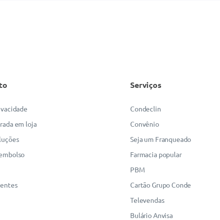
to
Serviços
rivacidade
Condeclin
irada em loja
Convênio
luções
Seja um Franqueado
eembolso
Farmacia popular
PBM
uentes
Cartão Grupo Conde
Televendas
Bulário Anvisa