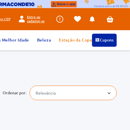
Entre ou
seu
CEP
cadastre-se
s Melhor Idade
Beleza
Estação da Copa
Cupons
Relevância