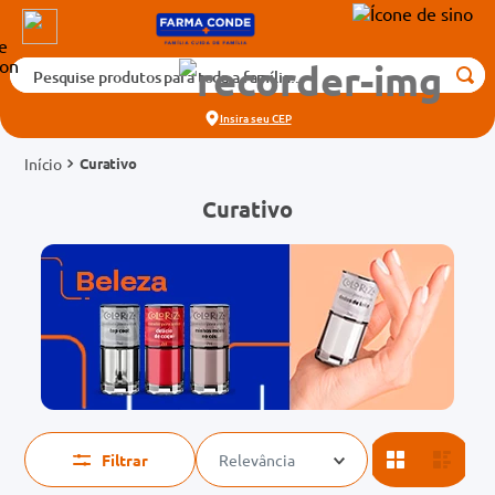
Pesquise produtos para toda a família...
Termos mais buscados
Insira seu
CEP
1
º
medicamento
Curativo
2
º
fralda
Curativo
3
º
tadalafila 5mg
4
º
rosuvastatina 20mg
5
º
dipirona
6
º
vitamina d
7
º
protetor solar
8
º
tadalafila 20mg
9
º
absorvente
Filtrar
Relevância
10
º
teste gravidez