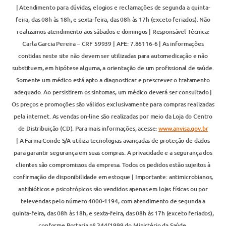
| Atendimento para dúvidas, elogios e reclamações de segunda a quinta-
feira, das 08h às 18h, e sexta-feira, das 08h às 17h (exceto feriados). Não
realizamos atendimento aos sábados e domingos | Responsável Técnica:
Carla Garcia Pereira – CRF 59939 | AFE: 7.86116-6 | As informações
contidas neste site não devem ser utilizadas para automedicação e não
substituem, em hipótese alguma, a orientação de um profissional de saúde.
Somente um médico está apto a diagnosticar e prescrever o tratamento
adequado. Ao persistirem os sintomas, um médico deverá ser consultado |
Os preços e promoções são válidos exclusivamente para compras realizadas
pela internet. As vendas on-line são realizadas por meio da Loja do Centro
de Distribuição (CD). Para mais informações, acesse:
www.anvisa.gov.br
| A Farma Conde S/A utiliza tecnologias avançadas de proteção de dados
para garantir segurança em suas compras. A privacidade e a segurança dos
clientes são compromissos da empresa. Todos os pedidos estão sujeitos à
confirmação de disponibilidade em estoque | Importante: antimicrobianos,
antibióticos e psicotrópicos são vendidos apenas em lojas físicas ou por
televendas pelo número 4000-1194, com atendimento de segunda a
quinta-feira, das 08h às 18h, e sexta-feira, das 08h às 17h (exceto feriados),
conforme Portaria nº 344/1999 do Ministério da Saúde.