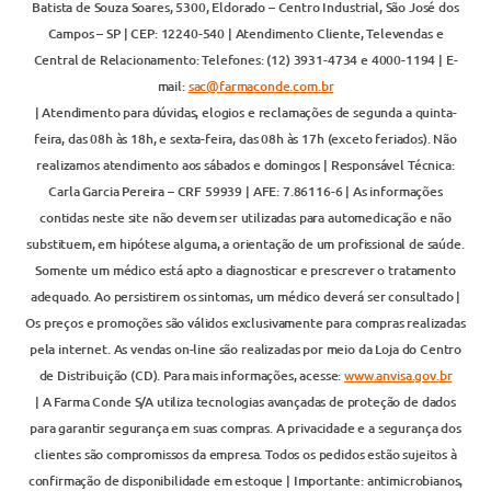
Batista de Souza Soares, 5300, Eldorado – Centro Industrial, São José dos
Campos – SP | CEP: 12240-540 | Atendimento Cliente, Televendas e
Central de Relacionamento: Telefones: (12) 3931-4734 e 4000-1194 | E-
mail:
sac@farmaconde.com.br
| Atendimento para dúvidas, elogios e reclamações de segunda a quinta-
feira, das 08h às 18h, e sexta-feira, das 08h às 17h (exceto feriados). Não
realizamos atendimento aos sábados e domingos | Responsável Técnica:
Carla Garcia Pereira – CRF 59939 | AFE: 7.86116-6 | As informações
contidas neste site não devem ser utilizadas para automedicação e não
substituem, em hipótese alguma, a orientação de um profissional de saúde.
Somente um médico está apto a diagnosticar e prescrever o tratamento
adequado. Ao persistirem os sintomas, um médico deverá ser consultado |
Os preços e promoções são válidos exclusivamente para compras realizadas
pela internet. As vendas on-line são realizadas por meio da Loja do Centro
de Distribuição (CD). Para mais informações, acesse:
www.anvisa.gov.br
| A Farma Conde S/A utiliza tecnologias avançadas de proteção de dados
para garantir segurança em suas compras. A privacidade e a segurança dos
clientes são compromissos da empresa. Todos os pedidos estão sujeitos à
confirmação de disponibilidade em estoque | Importante: antimicrobianos,