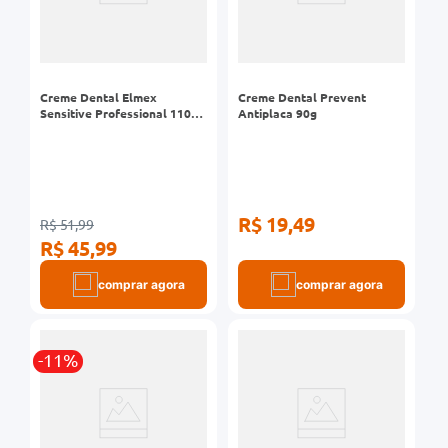
0mg
r
Creme Dental Elmex
Creme Dental Prevent
ez
Sensitive Professional 110g
Antiplaca 90g
2 Unidades
R$ 19,49
R$ 51,99
R$ 45,99
comprar agora
comprar agora
-11%