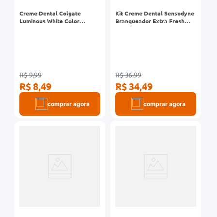
Creme Dental Colgate
Kit Creme Dental Sensodyne
Luminous White Color
Branqueador Extra Fresh
Correct 70g
Sensíveis 90g Leve 3 Pague 2
Unidades
R$ 9,99
R$ 36,99
R$ 8,49
R$ 34,49
comprar agora
comprar agora