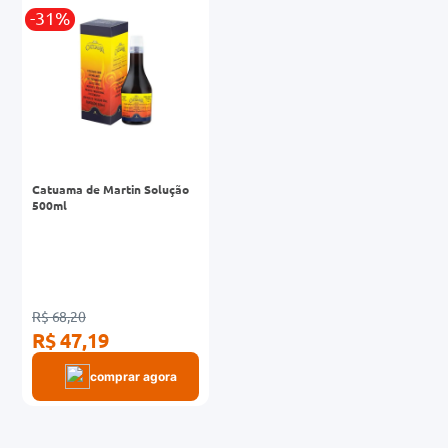
-31%
0mg
r
ez
Catuama de Martin Solução
500ml
R$ 68,20
R$ 47,19
comprar agora