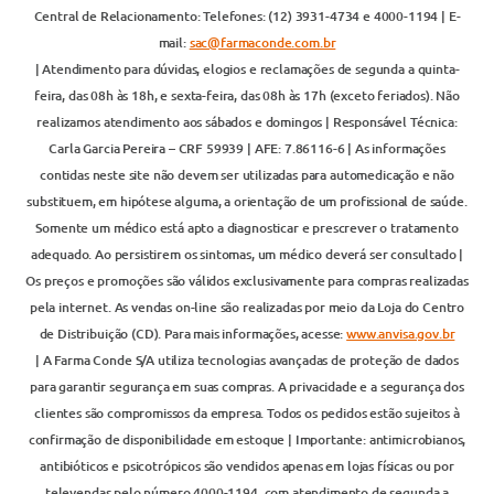
Central de Relacionamento: Telefones: (12) 3931-4734 e 4000-1194 | E-
mail:
sac@farmaconde.com.br
| Atendimento para dúvidas, elogios e reclamações de segunda a quinta-
feira, das 08h às 18h, e sexta-feira, das 08h às 17h (exceto feriados). Não
realizamos atendimento aos sábados e domingos | Responsável Técnica:
Carla Garcia Pereira – CRF 59939 | AFE: 7.86116-6 | As informações
contidas neste site não devem ser utilizadas para automedicação e não
substituem, em hipótese alguma, a orientação de um profissional de saúde.
Somente um médico está apto a diagnosticar e prescrever o tratamento
adequado. Ao persistirem os sintomas, um médico deverá ser consultado |
Os preços e promoções são válidos exclusivamente para compras realizadas
pela internet. As vendas on-line são realizadas por meio da Loja do Centro
de Distribuição (CD). Para mais informações, acesse:
www.anvisa.gov.br
| A Farma Conde S/A utiliza tecnologias avançadas de proteção de dados
para garantir segurança em suas compras. A privacidade e a segurança dos
clientes são compromissos da empresa. Todos os pedidos estão sujeitos à
confirmação de disponibilidade em estoque | Importante: antimicrobianos,
antibióticos e psicotrópicos são vendidos apenas em lojas físicas ou por
televendas pelo número 4000-1194, com atendimento de segunda a