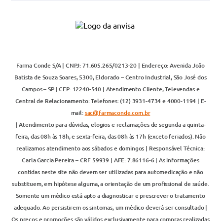
Farma Conde S/A | CNPJ: 71.605.265/0213-20 | Endereço: Avenida João
Batista de Souza Soares, 5300, Eldorado – Centro Industrial, São José dos
Campos – SP | CEP: 12240-540 | Atendimento Cliente, Televendas e
Central de Relacionamento: Telefones: (12) 3931-4734 e 4000-1194 | E-
mail:
sac@farmaconde.com.br
| Atendimento para dúvidas, elogios e reclamações de segunda a quinta-
feira, das 08h às 18h, e sexta-feira, das 08h às 17h (exceto feriados). Não
realizamos atendimento aos sábados e domingos | Responsável Técnica:
Carla Garcia Pereira – CRF 59939 | AFE: 7.86116-6 | As informações
contidas neste site não devem ser utilizadas para automedicação e não
substituem, em hipótese alguma, a orientação de um profissional de saúde.
Somente um médico está apto a diagnosticar e prescrever o tratamento
adequado. Ao persistirem os sintomas, um médico deverá ser consultado |
Os preços e promoções são válidos exclusivamente para compras realizadas