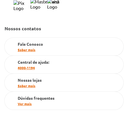
Condeclin
Política de Reembolso
Código de Conduta
Convênio Conlife
Fale Conosco
Gestão de marcas
Nossos contatos
Dúvidas Frequentes
Farmacia popular
Fale Conosco
PBM
Saber mais
Cartão Grupo Conde
Central de ajuda:
4000-1194
Televendas
Nossas lojas
Saber mais
Dúvidas frequentes
Ver mais