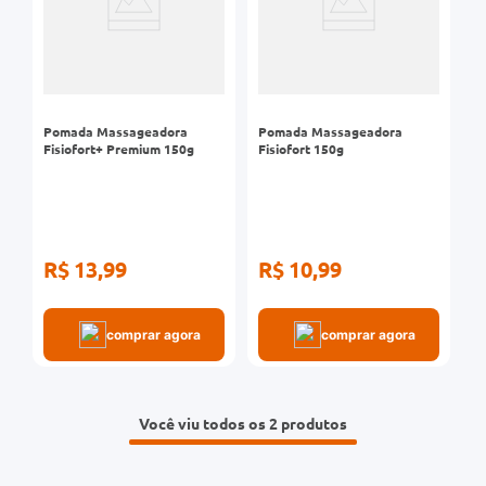
0mg
r
ez
Pomada Massageadora
Pomada Massageadora
Fisiofort+ Premium 150g
Fisiofort 150g
R$ 13,99
R$ 10,99
comprar agora
comprar agora
Você viu todos os 2