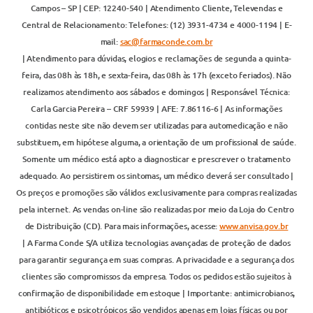
Campos – SP | CEP: 12240-540 | Atendimento Cliente, Televendas e
Central de Relacionamento: Telefones: (12) 3931-4734 e 4000-1194 | E-
mail:
sac@farmaconde.com.br
| Atendimento para dúvidas, elogios e reclamações de segunda a quinta-
feira, das 08h às 18h, e sexta-feira, das 08h às 17h (exceto feriados). Não
realizamos atendimento aos sábados e domingos | Responsável Técnica:
Carla Garcia Pereira – CRF 59939 | AFE: 7.86116-6 | As informações
contidas neste site não devem ser utilizadas para automedicação e não
substituem, em hipótese alguma, a orientação de um profissional de saúde.
Somente um médico está apto a diagnosticar e prescrever o tratamento
adequado. Ao persistirem os sintomas, um médico deverá ser consultado |
Os preços e promoções são válidos exclusivamente para compras realizadas
pela internet. As vendas on-line são realizadas por meio da Loja do Centro
de Distribuição (CD). Para mais informações, acesse:
www.anvisa.gov.br
| A Farma Conde S/A utiliza tecnologias avançadas de proteção de dados
para garantir segurança em suas compras. A privacidade e a segurança dos
clientes são compromissos da empresa. Todos os pedidos estão sujeitos à
confirmação de disponibilidade em estoque | Importante: antimicrobianos,
antibióticos e psicotrópicos são vendidos apenas em lojas físicas ou por