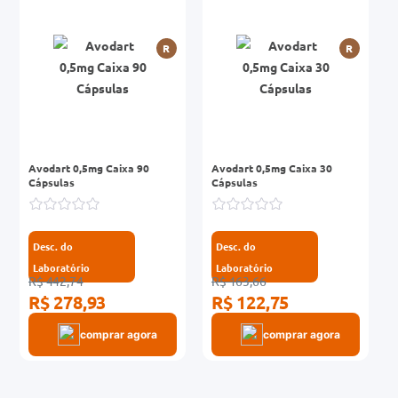
r
0mg
R
R
ez
Avodart 0,5mg Caixa 90
Avodart 0,5mg Caixa 30
Cápsulas
Cápsulas
Desc. do
Desc. do
Laboratório
Laboratório
R$ 442,74
R$ 163,66
R$ 278,93
R$ 122,75
comprar agora
comprar agora