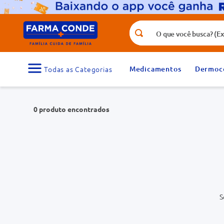
O que você busca? (Ex.: vitamina, fr
Termos mais buscados
1
º
medicamento
Medicamentos
Dermoc
3
º
tadalafila 5mg
5
º
dipirona
0
produto
7
º
vitamina d
9
º
protetor solar