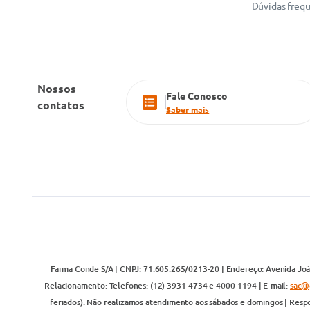
Dúvidas freq
Nossos
Fale Conosco
contatos
Saber mais
Farma Conde S/A | CNPJ: 71.605.265/0213-20 | Endereço: Avenida João
Relacionamento: Telefones: (12) 3931-4734 e 4000-1194 | E-mail:
sac@
feriados). Não realizamos atendimento aos sábados e domingos | Respo