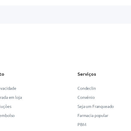
to
Serviços
rivacidade
Condeclin
irada em loja
Convênio
luções
Seja um Franqueado
eembolso
Farmacia popular
PBM