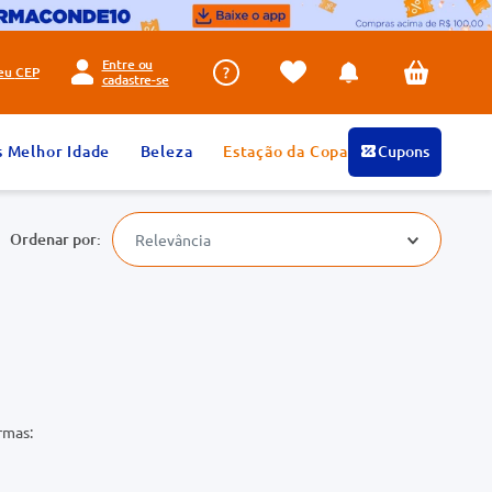
Entre ou
seu
CEP
cadastre-se
s Melhor Idade
Beleza
Estação da Copa
Cupons
Relevância