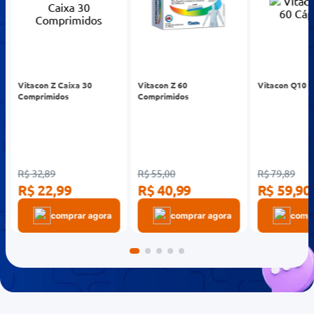
Turbine
sua
Imunidade
-30%
-25%
-25%