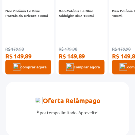
-17%
-17%
-17%
Deo Colônia Le Blue
Deo Colônia Le Blue
Deo Colônia 
Portais do Oriente 100ml
Midnight Blue 100ml
100ml
R$ 179,90
R$ 179,90
R$ 179,90
R$ 149,89
R$ 149,89
R$ 149,
comprar agora
comprar agora
com