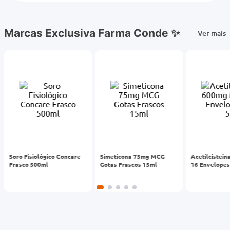
Oferta Relâmpago
É por tempo limitado. Aproveite!
05
01
57
horas
minuto
segundos
Deo Colônia Le Blue Aurum
Voyage 100ml
de
R$
179
,
90
Por
R$
149
,
89
Comprar
Marcas Exclusiva Farma Conde ✨
Ver mais