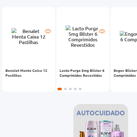
-24%
-17%
-15%
Benalet Menta Caixa 12
Lacto Purga 5mg Blíster 6
Engov Blíster
Pastilhas
Comprimidos Revestidos
Comprimidos
R$ 45,40
R$ 6,59
R$ 11,99
R$ 34,29
R$ 5,49
R$ 10,1
comprar agora
comprar agora
com