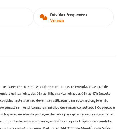
Dúvidas frequentes
Ver mais
– SP | CEP: 12240-540 | Atendimento Cliente, Televendas e Central de
da a quinta-feira, das 08h às 18h, e sexta-feira, das 08h às 17h (exceto
contidas neste site não devem ser utilizadas para automedicação e não
Ao persistirem os sintomas, um médico deverá ser consultado | Os preços e
cnologias avançadas de proteção de dados para garantir segurança em suas
 | Importante: antimicrobianos, antibióticos e psicotrópicos são vendidos
(exceto feriados), conforme Portaria nº 344/1999 do Ministério da Saúde.