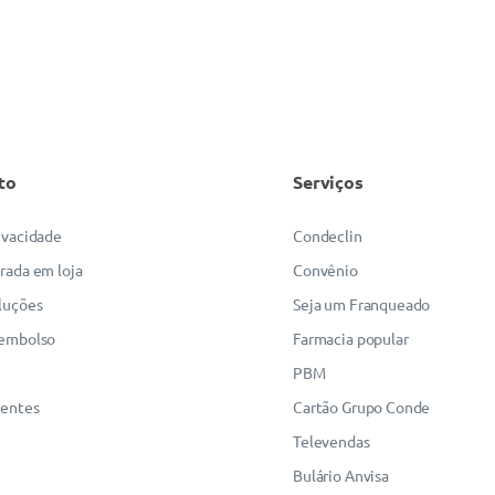
to
Serviços
rivacidade
Condeclin
irada em loja
Convênio
luções
Seja um Franqueado
eembolso
Farmacia popular
PBM
uentes
Cartão Grupo Conde
Televendas
Bulário Anvisa