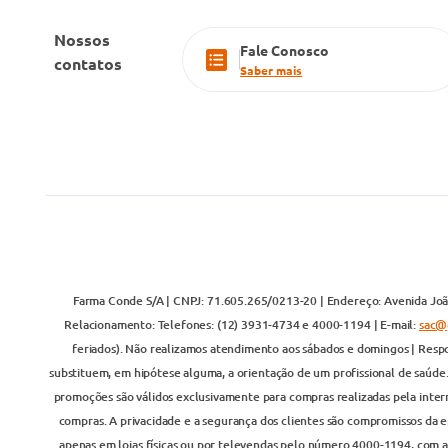
Nossos
Fale Conosco
contatos
Saber mais
Farma Conde S/A | CNPJ: 71.605.265/0213-20 | Endereço: Avenida João
Relacionamento: Telefones: (12) 3931-4734 e 4000-1194 | E-mail:
sac@
feriados). Não realizamos atendimento aos sábados e domingos | Respo
substituem, em hipótese alguma, a orientação de um profissional de saúde
promoções são válidos exclusivamente para compras realizadas pela inter
compras. A privacidade e a segurança dos clientes são compromissos da em
apenas em lojas físicas ou por televendas pelo número 4000-1194, com at