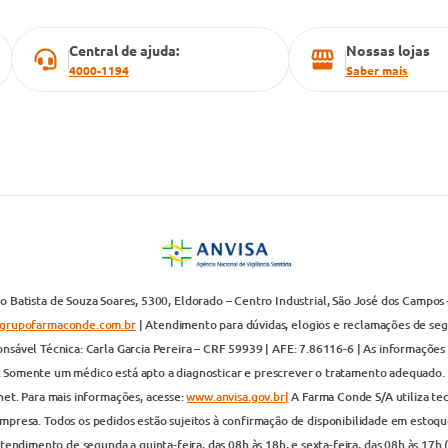
Central de ajuda:
Nossas lojas
4000-1194
Saber mais
 Batista de Souza Soares, 5300, Eldorado – Centro Industrial, São José dos Campos 
grupofarmaconde.com.br
| Atendimento para dúvidas, elogios e reclamações de segun
nsável Técnica: Carla Garcia Pereira – CRF 59939 | AFE: 7.86116-6 | As informações 
. Somente um médico está apto a diagnosticar e prescrever o tratamento adequado. 
net. Para mais informações, acesse:
www.anvisa.gov.br|
A Farma Conde S/A utiliza te
presa. Todos os pedidos estão sujeitos à confirmação de disponibilidade em estoque
endimento de segunda a quinta-feira, das 08h às 18h, e sexta-feira, das 08h às 17h 