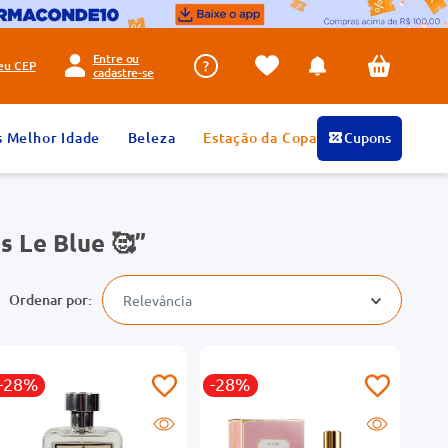
Entre ou
seu
CEP
cadastre-se
s Melhor Idade
Beleza
Estação da Copa
Cupons
s Le Blue 🥰
Relevância
-28%
-28%