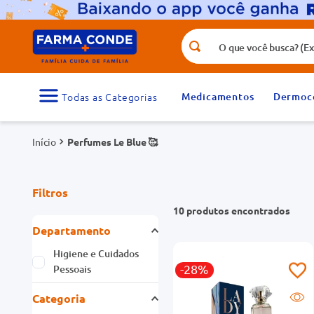
O que você busca? (Ex.: vitamina, fr
Termos mais buscados
1
º
medicamento
Medicamentos
Dermoc
3
º
tadalafila 5mg
Perfumes Le Blue 🥰
5
º
rosuvastatina 20mg
7
º
vitamina d
Filtros
9
º
protetor solar
10
produtos
Departamento
Higiene e Cuidados
-28%
Pessoais
Categoria