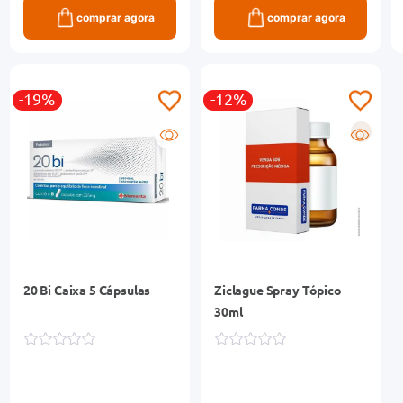
comprar agora
comprar agora
-19%
-12%
R
20 Bi Caixa 5 Cápsulas
Ziclague Spray Tópico
30ml