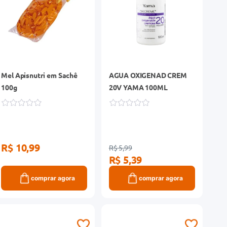
Mel Apisnutri em Sachê
AGUA OXIGENAD CREM
100g
20V YAMA 100ML
R$ 10,99
R$ 5,99
R$ 5,39
comprar agora
comprar agora