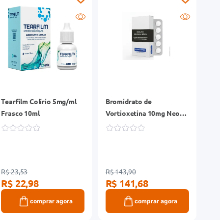
Tearfilm Colírio 5mg/ml
Bromidrato de
Frasco 10ml
Vortioxetina 10mg Neo
Química Genérico Caixa
60 Comprimidos
Revestidos
R$ 23,53
R$ 143,90
R$ 22,98
R$ 141,68
comprar agora
comprar agora