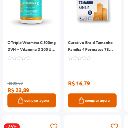
C-Triple Vitamina C 500mg
Curativo Braid Tamanho
DVN + Vitamina D 200 Ui+
Família 4 Formatos 75
Zinco 5mg 30
Unidades
Comprimidos Revestidos
R$ 16,79
R$ 28,99
R$ 23,89
comprar agora
comprar agora
-26%