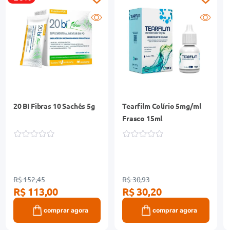
20 BI Fibras 10 Sachês 5g
Tearfilm Colírio 5mg/ml
Frasco 15ml
R$ 152,45
R$ 30,93
R$ 113,00
R$ 30,20
comprar agora
comprar agora