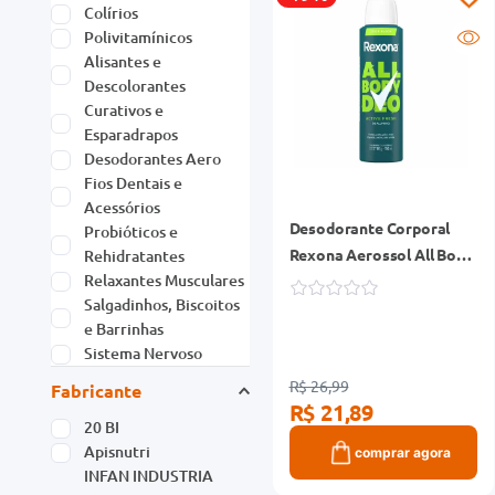
Colírios
Polivitamínicos
Alisantes e
Descolorantes
Curativos e
Esparadrapos
Desodorantes Aero
Fios Dentais e
Acessórios
Desodorante Corporal
Probióticos e
Rexona Aerossol All Body
Rehidratantes
Relaxantes Musculares
Deo Active Fresh 150ml
Salgadinhos, Biscoitos
e Barrinhas
Sistema Nervoso
Ver mais 2
R$ 26,99
Fabricante
R$ 21,89
20 BI
Apisnutri
comprar agora
INFAN INDUSTRIA