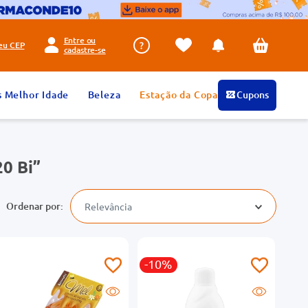
Entre ou
seu
CEP
cadastre-se
s Melhor Idade
Beleza
Estação da Copa
Cupons
20 Bi
Relevância
-10%