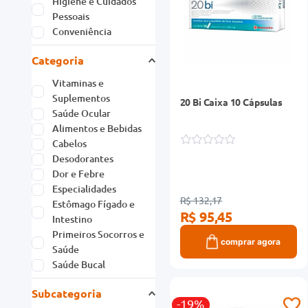
Higiene e Cuidados
Pessoais
Conveniência
Categoria
Vitaminas e
Suplementos
20 Bi Caixa 10 Cápsulas
Saúde Ocular
Alimentos e Bebidas
Cabelos
Desodorantes
Dor e Febre
Especialidades
R$ 132,17
Estômago Fígado e
R$ 95,45
Intestino
Primeiros Socorros e
comprar agora
Saúde
Saúde Bucal
Subcategoria
-19%