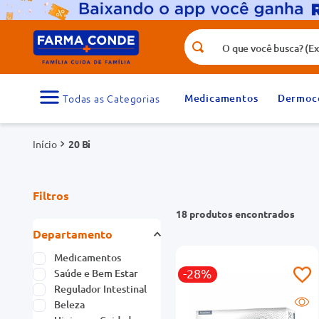
O que você busca? (Ex.: vitamina, fr
Termos mais buscados
1
º
medicamento
Medicamentos
Dermoc
3
º
tadalafila 5mg
20 Bi
5
º
dipirona
7
º
vitamina d
Filtros
9
º
protetor solar
18
produtos
Departamento
Medicamentos
-28%
Saúde e Bem Estar
Regulador Intestinal
Beleza