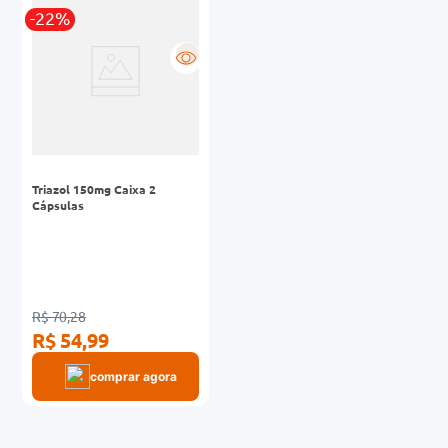
-22%
0mg
R
r
ez
Triazol 150mg Caixa 2
Cápsulas
R$ 70,28
R$ 54,99
comprar agora