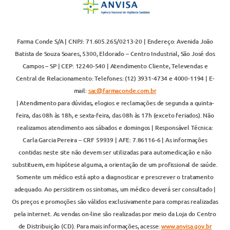
Farma Conde S/A | CNPJ: 71.605.265/0213-20 | Endereço: Avenida João
Batista de Souza Soares, 5300, Eldorado – Centro Industrial, São José dos
Campos – SP | CEP: 12240-540 | Atendimento Cliente, Televendas e
Central de Relacionamento: Telefones: (12) 3931-4734 e 4000-1194 | E-
mail:
sac@farmaconde.com.br
| Atendimento para dúvidas, elogios e reclamações de segunda a quinta-
feira, das 08h às 18h, e sexta-feira, das 08h às 17h (exceto feriados). Não
realizamos atendimento aos sábados e domingos | Responsável Técnica:
Carla Garcia Pereira – CRF 59939 | AFE: 7.86116-6 | As informações
contidas neste site não devem ser utilizadas para automedicação e não
substituem, em hipótese alguma, a orientação de um profissional de saúde.
Somente um médico está apto a diagnosticar e prescrever o tratamento
adequado. Ao persistirem os sintomas, um médico deverá ser consultado |
Os preços e promoções são válidos exclusivamente para compras realizadas
pela internet. As vendas on-line são realizadas por meio da Loja do Centro
de Distribuição (CD). Para mais informações, acesse:
www.anvisa.gov.br