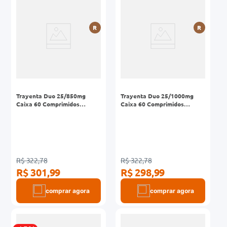
r
0mg
R
R
ez
Trayenta Duo 25/850mg
Trayenta Duo 25/1000mg
Caixa 60 Comprimidos
Caixa 60 Comprimidos
Revestidos
Revestidos
R$ 322,78
R$ 322,78
R$ 301,99
R$ 298,99
comprar agora
comprar agora