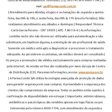
Central de Relacionamento: Telefones: (12) 3931-4734 e 4000-1194 | E-
mail:
sac@farmaconde.com.br
| Atendimento para dúvidas, elogios e reclamações de segunda a quinta-
feira, das 08h às 18h, e sexta-feira, das 08h às 17h (exceto feriados). Não
realizamos atendimento aos sábados e domingos | Responsável Técnica:
Carla Garcia Pereira – CRF 59939 | AFE: 7.86116-6 | As informações
contidas neste site não devem ser utilizadas para automedicação e não
substituem, em hipótese alguma, a orientação de um profissional de saúde.
Somente um médico está apto a diagnosticar e prescrever o tratamento
adequado. Ao persistirem os sintomas, um médico deverá ser consultado |
Os preços e promoções são válidos exclusivamente para compras realizadas
pela internet. As vendas on-line são realizadas por meio da Loja do Centro
de Distribuição (CD). Para mais informações, acesse:
www.anvisa.gov.br
| A Farma Conde S/A utiliza tecnologias avançadas de proteção de dados
para garantir segurança em suas compras. A privacidade e a segurança dos
clientes são compromissos da empresa. Todos os pedidos estão sujeitos à
confirmação de disponibilidade em estoque | Importante: antimicrobianos,
antibióticos e psicotrópicos são vendidos apenas em lojas físicas ou por
televendas pelo número 4000-1194, com atendimento de segunda a