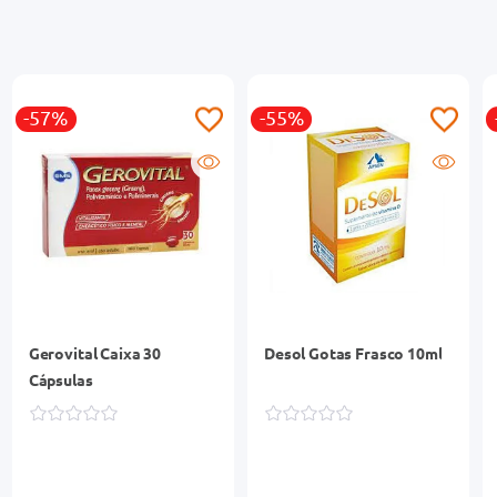
-57%
-55%
Gerovital Caixa 30
Desol Gotas Frasco 10ml
Cápsulas