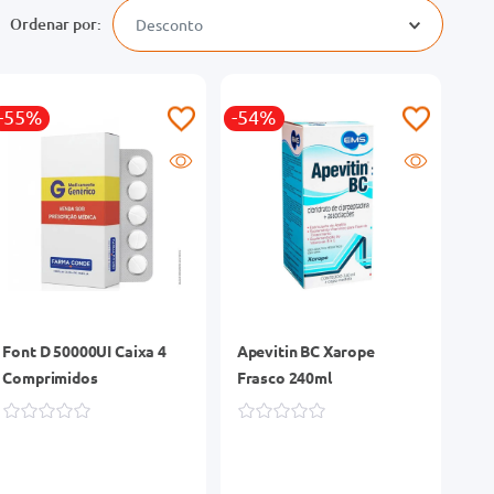
Desconto
-55%
-54%
Font D 50000UI Caixa 4
Apevitin BC Xarope
Comprimidos
Frasco 240ml