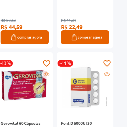
R$ 82,53
R$ 41,31
R$ 44,59
R$ 22,49
comprar agora
comprar agora
-43%
-41%
Gerovital 60 Cápsulas
Font D 5000UI 30