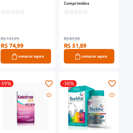
Comprimidos
R$ 131,79
R$ 87,99
R$ 74,99
R$ 51,89
comprar agora
comprar agora
-39%
-38%