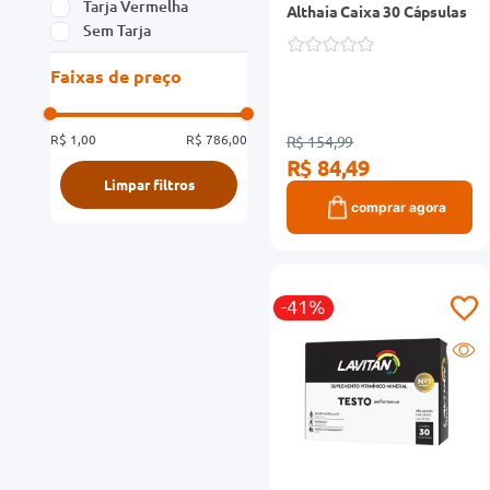
Tarja Vermelha
Althaia Caixa 30 Cápsulas
Sem Tarja
Faixas de preço
R$ 1,00
R$ 786,00
R$ 154,99
R$ 84,49
comprar agora
-41%