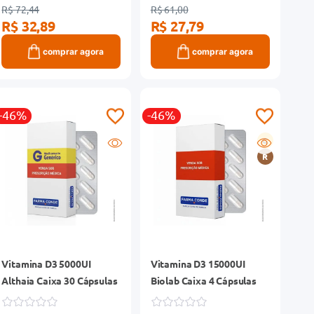
R$ 72,44
R$ 61,00
R$ 32,89
R$ 27,79
comprar agora
comprar agora
-46%
-46%
G
R
Vitamina D3 5000UI
Vitamina D3 15000UI
Althaia Caixa 30 Cápsulas
Biolab Caixa 4 Cápsulas