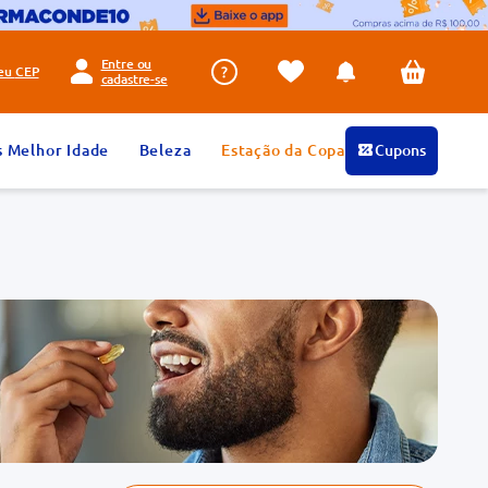
Entre ou
seu
CEP
cadastre-se
s Melhor Idade
Beleza
Estação da Copa
Cupons