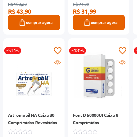
R$ 103,23
R$ 71,39
R$ 43,90
R$ 31,99
comprar agora
comprar agora
-51%
-48%
Artromobil HA Caixa 30
Font D 50000UI Caixa 8
Comprimidos Revestidos
Comprimidos