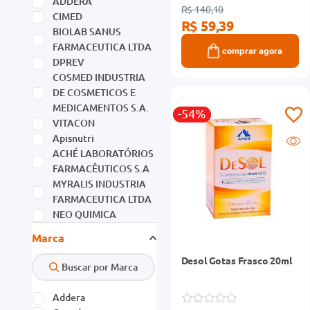
ADDERA
R$ 140,10
CIMED
R$ 59,39
BIOLAB SANUS
FARMACEUTICA LTDA
comprar agora
DPREV
COSMED INDUSTRIA
DE COSMETICOS E
MEDICAMENTOS S.A.
-54%
VITACON
Apisnutri
ACHÉ LABORATÓRIOS
FARMACÊUTICOS S.A
MYRALIS INDUSTRIA
FARMACEUTICA LTDA
NEO QUIMICA
Ver mais 185
Marca
Desol Gotas Frasco 20ml
Addera