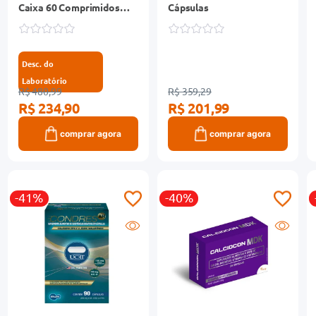
Caixa 60 Comprimidos
Cápsulas
Revestidos
Desc. do
Laboratório
R$ 480,99
R$ 359,29
R$ 234,90
R$ 201,99
comprar agora
comprar agora
-41%
-40%