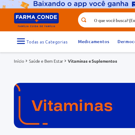
O que você busca? (Ex.: vitamina, fr
Termos mais buscados
1
º
medicamento
Medicamentos
Dermoc
3
º
tadalafila 5mg
Saúde e Bem Estar
5
º
Vitaminas e Suplementos
dipirona
7
º
vitamina d
9
º
protetor solar