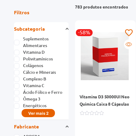
783
produtos
Filtros
Subcategoria
-58%
Suplementos
Alimentares
Vitamina D
Polivitamínicos
Colágenos
Cálcio e Minerais
Complexo B
Vitamina C
Ácido Fólico e Ferro
Vitamina D3 50000UI Neo
Ômega 3
Química Caixa 8 Cápsulas
Energéticos
Ver mais 2
Fabricante