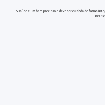
A saúde é um bem precioso e deve ser cuidada de forma inte
necess
Cadastre-se em
nossa
Newsletter!