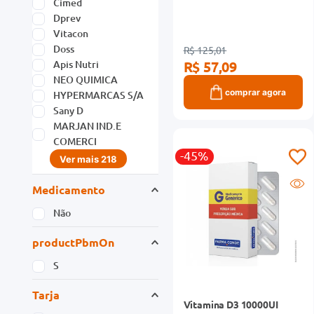
Cimed
Dprev
Vitacon
Doss
R$ 125,01
Apis Nutri
R$ 57,09
NEO QUIMICA
comprar agora
HYPERMARCAS S/A
Sany D
MARJAN IND.E
COMERCI
-45%
Ver mais 218
Medicamento
Não
productPbmOn
S
Tarja
Vitamina D3 10000UI