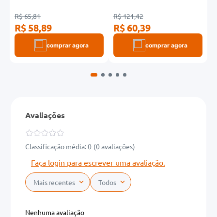
R$ 65,81
R$ 121,42
R
R$ 58,89
R$ 60,39
R
comprar agora
comprar agora
Avaliações
Classificação média: 0
(0 avaliações)
Faça login para escrever uma avaliação.
Mais recentes
Todos
Nenhuma avaliação