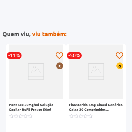
Quem viu,
viu também:
-11%
-50%
-
R
G
G
Pant Sec 50mg/ml Solução
Finasterida 5mg Cimed Genérico
P
Capilar Refil Frasco 50ml
Caixa 30 Comprimidos
C
Revestidos
5
s