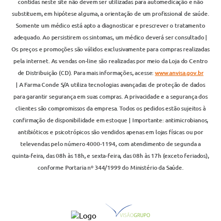
contidas neste site não devem ser utilizadas para automedicação e não
substituem, em hipótese alguma, a orientação de um profissional de saúde.
Somente um médico está apto a diagnosticar e prescrever o tratamento
adequado. Ao persistirem os sintomas, um médico deverá ser consultado |
Os preços e promoções são válidos exclusivamente para compras realizadas
pela internet. As vendas on-line são realizadas por meio da Loja do Centro
de Distribuição (CD). Para mais informações, acesse:
www.anvisa.gov.br
| A Farma Conde S/A utiliza tecnologias avançadas de proteção de dados
para garantir segurança em suas compras. A privacidade e a segurança dos
clientes são compromissos da empresa. Todos os pedidos estão sujeitos à
confirmação de disponibilidade em estoque | Importante: antimicrobianos,
antibióticos e psicotrópicos são vendidos apenas em lojas físicas ou por
televendas pelo número 4000-1194, com atendimento de segunda a
quinta-feira, das 08h às 18h, e sexta-feira, das 08h às 17h (exceto feriados),
conforme Portaria nº 344/1999 do Ministério da Saúde.