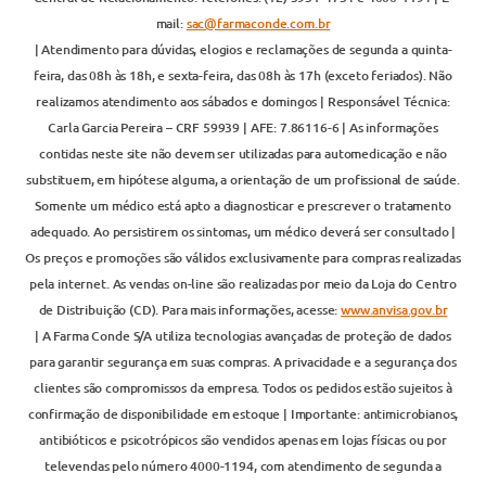
mail:
sac@farmaconde.com.br
| Atendimento para dúvidas, elogios e reclamações de segunda a quinta-
feira, das 08h às 18h, e sexta-feira, das 08h às 17h (exceto feriados). Não
realizamos atendimento aos sábados e domingos | Responsável Técnica:
Carla Garcia Pereira – CRF 59939 | AFE: 7.86116-6 | As informações
contidas neste site não devem ser utilizadas para automedicação e não
substituem, em hipótese alguma, a orientação de um profissional de saúde.
Somente um médico está apto a diagnosticar e prescrever o tratamento
adequado. Ao persistirem os sintomas, um médico deverá ser consultado |
Os preços e promoções são válidos exclusivamente para compras realizadas
pela internet. As vendas on-line são realizadas por meio da Loja do Centro
de Distribuição (CD). Para mais informações, acesse:
www.anvisa.gov.br
| A Farma Conde S/A utiliza tecnologias avançadas de proteção de dados
para garantir segurança em suas compras. A privacidade e a segurança dos
clientes são compromissos da empresa. Todos os pedidos estão sujeitos à
confirmação de disponibilidade em estoque | Importante: antimicrobianos,
antibióticos e psicotrópicos são vendidos apenas em lojas físicas ou por
televendas pelo número 4000-1194, com atendimento de segunda a