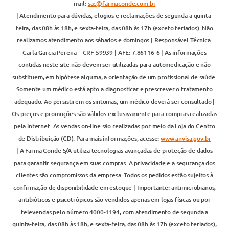
mail:
sac@farmaconde.com.br
| Atendimento para dúvidas, elogios e reclamações de segunda a quinta-
feira, das 08h às 18h, e sexta-feira, das 08h às 17h (exceto feriados). Não
realizamos atendimento aos sábados e domingos | Responsável Técnica:
Carla Garcia Pereira – CRF 59939 | AFE: 7.86116-6 | As informações
contidas neste site não devem ser utilizadas para automedicação e não
substituem, em hipótese alguma, a orientação de um profissional de saúde.
Somente um médico está apto a diagnosticar e prescrever o tratamento
adequado. Ao persistirem os sintomas, um médico deverá ser consultado |
Os preços e promoções são válidos exclusivamente para compras realizadas
pela internet. As vendas on-line são realizadas por meio da Loja do Centro
de Distribuição (CD). Para mais informações, acesse:
www.anvisa.gov.br
| A Farma Conde S/A utiliza tecnologias avançadas de proteção de dados
para garantir segurança em suas compras. A privacidade e a segurança dos
clientes são compromissos da empresa. Todos os pedidos estão sujeitos à
confirmação de disponibilidade em estoque | Importante: antimicrobianos,
antibióticos e psicotrópicos são vendidos apenas em lojas físicas ou por
televendas pelo número 4000-1194, com atendimento de segunda a
quinta-feira, das 08h às 18h, e sexta-feira, das 08h às 17h (exceto feriados),