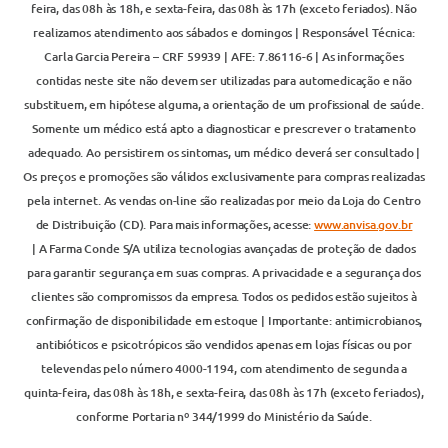
feira, das 08h às 18h, e sexta-feira, das 08h às 17h (exceto feriados). Não
realizamos atendimento aos sábados e domingos | Responsável Técnica:
Carla Garcia Pereira – CRF 59939 | AFE: 7.86116-6 | As informações
contidas neste site não devem ser utilizadas para automedicação e não
substituem, em hipótese alguma, a orientação de um profissional de saúde.
Somente um médico está apto a diagnosticar e prescrever o tratamento
adequado. Ao persistirem os sintomas, um médico deverá ser consultado |
Os preços e promoções são válidos exclusivamente para compras realizadas
pela internet. As vendas on-line são realizadas por meio da Loja do Centro
de Distribuição (CD). Para mais informações, acesse:
www.anvisa.gov.br
| A Farma Conde S/A utiliza tecnologias avançadas de proteção de dados
para garantir segurança em suas compras. A privacidade e a segurança dos
clientes são compromissos da empresa. Todos os pedidos estão sujeitos à
confirmação de disponibilidade em estoque | Importante: antimicrobianos,
antibióticos e psicotrópicos são vendidos apenas em lojas físicas ou por
televendas pelo número 4000-1194, com atendimento de segunda a
quinta-feira, das 08h às 18h, e sexta-feira, das 08h às 17h (exceto feriados),
conforme Portaria nº 344/1999 do Ministério da Saúde.