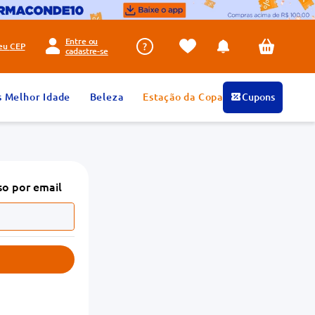
Entre ou
seu
CEP
cadastre-se
s Melhor Idade
Beleza
Estação da Copa
Cupons
so por email