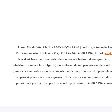
Farma Conde S/A | CNPJ: 71.605.265/0213-20 | Endereço: Avenida João
Relacionamento: Telefones: (12) 3931-4734 e 4000-1194 | E-mail:
sac@
feriados). Não realizamos atendimento aos sábados e domingos | Respo
substituem, em hipótese alguma, a orientação de um profissional de saúde
promoções são válidos exclusivamente para compras realizadas pela inter
compras. A privacidade e a segurança dos clientes são compromissos da em
apenas em lojas físicas ou por televendas pelo número 4000-1194, com at