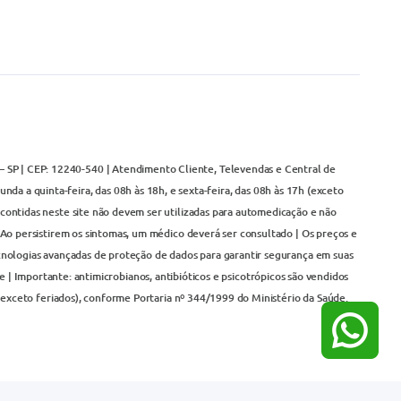
– SP | CEP: 12240-540 | Atendimento Cliente, Televendas e Central de
da a quinta-feira, das 08h às 18h, e sexta-feira, das 08h às 17h (exceto
contidas neste site não devem ser utilizadas para automedicação e não
Ao persistirem os sintomas, um médico deverá ser consultado | Os preços e
cnologias avançadas de proteção de dados para garantir segurança em suas
 | Importante: antimicrobianos, antibióticos e psicotrópicos são vendidos
(exceto feriados), conforme Portaria nº 344/1999 do Ministério da Saúde.