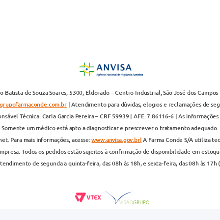
 Batista de Souza Soares, 5300, Eldorado – Centro Industrial, São José dos Campos 
grupofarmaconde.com.br
| Atendimento para dúvidas, elogios e reclamações de segun
nsável Técnica: Carla Garcia Pereira – CRF 59939 | AFE: 7.86116-6 | As informações 
. Somente um médico está apto a diagnosticar e prescrever o tratamento adequado. 
net. Para mais informações, acesse:
www.anvisa.gov.br|
A Farma Conde S/A utiliza te
presa. Todos os pedidos estão sujeitos à confirmação de disponibilidade em estoque
endimento de segunda a quinta-feira, das 08h às 18h, e sexta-feira, das 08h às 17h 