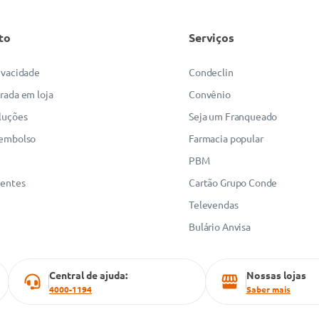
to
Serviços
rivacidade
Condeclin
irada em loja
Convênio
luções
Seja um Franqueado
eembolso
Farmacia popular
PBM
uentes
Cartão Grupo Conde
Televendas
Bulário Anvisa
Central de ajuda:
Nossas lojas
4000-1194
Saber mais