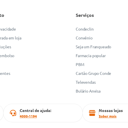
to
Serviços
rivacidade
Condeclin
irada em loja
Convênio
luções
Seja um Franqueado
eembolso
Farmacia popular
PBM
uentes
Cartão Grupo Conde
Televendas
Bulário Anvisa
Central de ajuda:
Nossas lojas
4000-1194
Saber mais