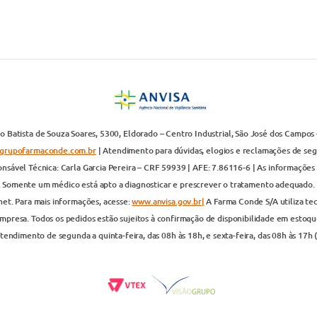
 Batista de Souza Soares, 5300, Eldorado – Centro Industrial, São José dos Campos 
grupofarmaconde.com.br
| Atendimento para dúvidas, elogios e reclamações de segun
nsável Técnica: Carla Garcia Pereira – CRF 59939 | AFE: 7.86116-6 | As informações 
. Somente um médico está apto a diagnosticar e prescrever o tratamento adequado. 
net. Para mais informações, acesse:
www.anvisa.gov.br|
A Farma Conde S/A utiliza te
presa. Todos os pedidos estão sujeitos à confirmação de disponibilidade em estoque
endimento de segunda a quinta-feira, das 08h às 18h, e sexta-feira, das 08h às 17h 