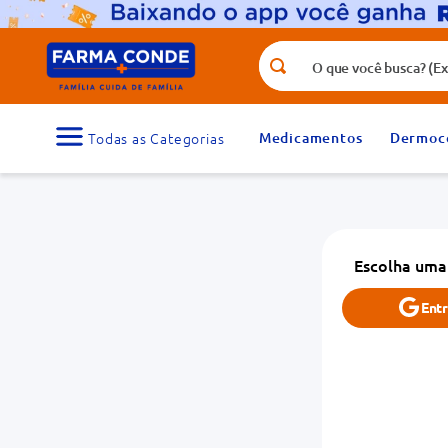
O que você busca? (Ex.: vitamina, fr
Termos mais buscados
1
º
medicamento
Medicamentos
Dermoc
3
º
tadalafila 5mg
5
º
dipirona
7
º
protetor solar
Escolha uma
9
º
absorvente
Ent