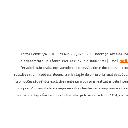
Farma Conde S/A | CNPJ: 71.605.265/0213-20 | Endereço: Avenida João
Relacionamento: Telefones: (12) 3931-4734 e 4000-1194 | E-mail:
sac@
feriados). Não realizamos atendimento aos sábados e domingos | Respo
substituem, em hipótese alguma, a orientação de um profissional de saúde
promoções são válidos exclusivamente para compras realizadas pela inter
compras. A privacidade e a segurança dos clientes são compromissos da em
apenas em lojas físicas ou por televendas pelo número 4000-1194, com at