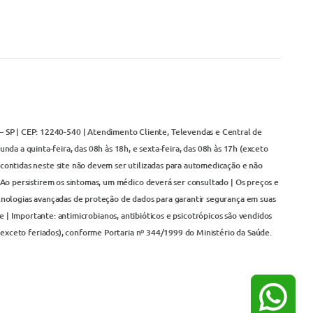
– SP | CEP: 12240-540 | Atendimento Cliente, Televendas e Central de
da a quinta-feira, das 08h às 18h, e sexta-feira, das 08h às 17h (exceto
contidas neste site não devem ser utilizadas para automedicação e não
Ao persistirem os sintomas, um médico deverá ser consultado | Os preços e
cnologias avançadas de proteção de dados para garantir segurança em suas
 | Importante: antimicrobianos, antibióticos e psicotrópicos são vendidos
(exceto feriados), conforme Portaria nº 344/1999 do Ministério da Saúde.