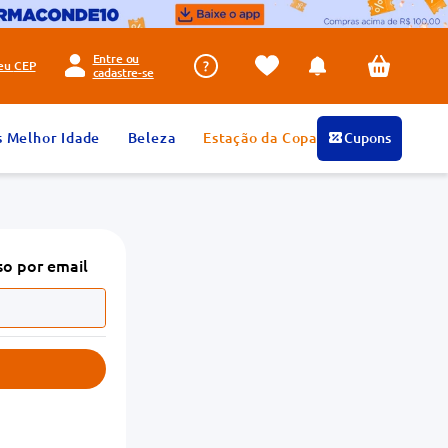
Entre ou
seu
CEP
cadastre-se
s Melhor Idade
Beleza
Estação da Copa
Cupons
so por email