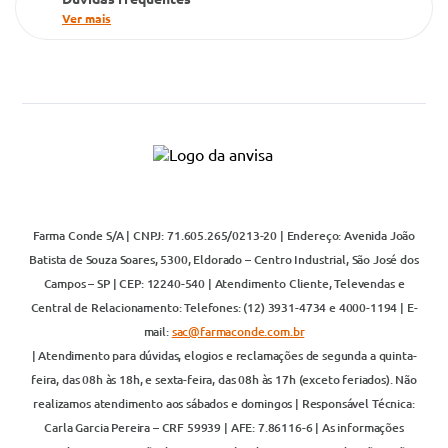
Ver mais
Farma Conde S/A | CNPJ: 71.605.265/0213-20 | Endereço: Avenida João
Batista de Souza Soares, 5300, Eldorado – Centro Industrial, São José dos
Campos – SP | CEP: 12240-540 | Atendimento Cliente, Televendas e
Central de Relacionamento: Telefones: (12) 3931-4734 e 4000-1194 | E-
mail:
sac@farmaconde.com.br
| Atendimento para dúvidas, elogios e reclamações de segunda a quinta-
feira, das 08h às 18h, e sexta-feira, das 08h às 17h (exceto feriados). Não
realizamos atendimento aos sábados e domingos | Responsável Técnica:
Carla Garcia Pereira – CRF 59939 | AFE: 7.86116-6 | As informações