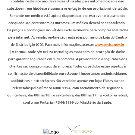
contidas neste site não devem ser utilizadas para automedicação e não
substituem, em hipótese alguma, a orientação de um profissional de saúde.
Somente um médico está apto a diagnosticar e prescrever o tratamento
adequado. Ao persistirem os sintomas, um médico deverá ser consultado |
Os preços e promoções são válidos exclusivamente para compras realizadas
pela internet. As vendas on-line são realizadas por meio da Loja do Centro
de Distribuição (CD). Para mais informações, acesse:
www.anvisa.gov.br
| A Farma Conde S/A utiliza tecnologias avançadas de proteção de dados
para garantir segurança em suas compras. A privacidade e a segurança dos
clientes são compromissos da empresa. Todos os pedidos estão sujeitos à
confirmação de disponibilidade em estoque | Importante: antimicrobianos,
antibióticos e psicotrópicos são vendidos apenas em lojas físicas ou por
televendas pelo número 4000-1194, com atendimento de segunda a
quinta-feira, das 08h às 18h, e sexta-feira, das 08h às 17h (exceto feriados),
conforme Portaria nº 344/1999 do Ministério da Saúde.