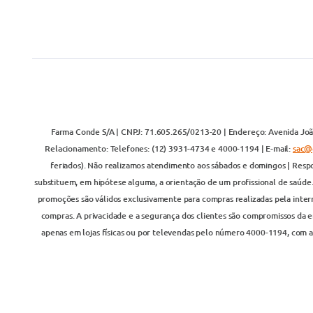
Farma Conde S/A | CNPJ: 71.605.265/0213-20 | Endereço: Avenida João
Relacionamento: Telefones: (12) 3931-4734 e 4000-1194 | E-mail:
sac@
feriados). Não realizamos atendimento aos sábados e domingos | Respo
substituem, em hipótese alguma, a orientação de um profissional de saúde
promoções são válidos exclusivamente para compras realizadas pela inter
compras. A privacidade e a segurança dos clientes são compromissos da em
apenas em lojas físicas ou por televendas pelo número 4000-1194, com at