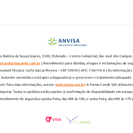
 Batista de Souza Soares, 5300, Eldorado – Centro Industrial, São José dos Campos 
grupofarmaconde.com.br
| Atendimento para dúvidas, elogios e reclamações de segun
nsável Técnica: Carla Garcia Pereira – CRF 59939 | AFE: 7.86116-6 | As informações 
. Somente um médico está apto a diagnosticar e prescrever o tratamento adequado. 
net. Para mais informações, acesse:
www.anvisa.gov.br|
A Farma Conde S/A utiliza te
presa. Todos os pedidos estão sujeitos à confirmação de disponibilidade em estoque
endimento de segunda a quinta-feira, das 08h às 18h, e sexta-feira, das 08h às 17h 