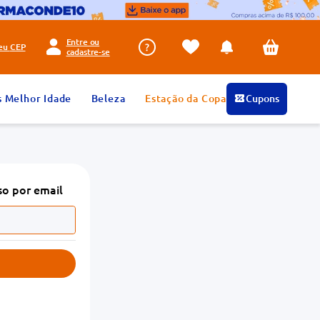
Entre ou
seu
CEP
cadastre-se
s Melhor Idade
Beleza
Estação da Copa
Cupons
so por email