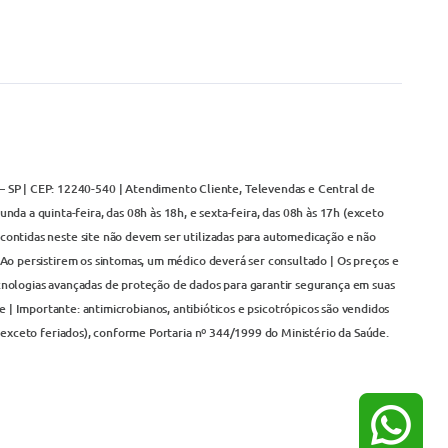
– SP | CEP: 12240-540 | Atendimento Cliente, Televendas e Central de
da a quinta-feira, das 08h às 18h, e sexta-feira, das 08h às 17h (exceto
contidas neste site não devem ser utilizadas para automedicação e não
Ao persistirem os sintomas, um médico deverá ser consultado | Os preços e
cnologias avançadas de proteção de dados para garantir segurança em suas
 | Importante: antimicrobianos, antibióticos e psicotrópicos são vendidos
(exceto feriados), conforme Portaria nº 344/1999 do Ministério da Saúde.