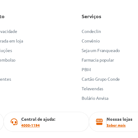
to
Serviços
rivacidade
Condeclin
irada em loja
Convênio
luções
Seja um Franqueado
eembolso
Farmacia popular
PBM
uentes
Cartão Grupo Conde
Televendas
Bulário Anvisa
Central de ajuda:
Nossas lojas
4000-1194
Saber mais