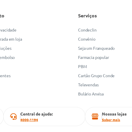
to
Serviços
rivacidade
Condeclin
irada em loja
Convênio
luções
Seja um Franqueado
eembolso
Farmacia popular
PBM
uentes
Cartão Grupo Conde
Televendas
Bulário Anvisa
Central de ajuda:
Nossas lojas
4000-1194
Saber mais