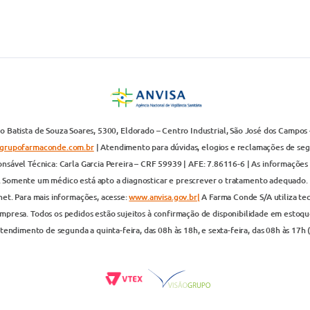
 Batista de Souza Soares, 5300, Eldorado – Centro Industrial, São José dos Campos 
grupofarmaconde.com.br
| Atendimento para dúvidas, elogios e reclamações de segun
nsável Técnica: Carla Garcia Pereira – CRF 59939 | AFE: 7.86116-6 | As informações 
. Somente um médico está apto a diagnosticar e prescrever o tratamento adequado. 
net. Para mais informações, acesse:
www.anvisa.gov.br|
A Farma Conde S/A utiliza te
presa. Todos os pedidos estão sujeitos à confirmação de disponibilidade em estoque
endimento de segunda a quinta-feira, das 08h às 18h, e sexta-feira, das 08h às 17h 