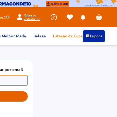
Entre ou
seu
CEP
cadastre-se
s Melhor Idade
Beleza
Estação da Copa
Cupons
so por email