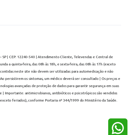
– SP | CEP: 12240-540 | Atendimento Cliente, Televendas e Central de
da a quinta-feira, das 08h às 18h, e sexta-feira, das 08h às 17h (exceto
contidas neste site não devem ser utilizadas para automedicação e não
Ao persistirem os sintomas, um médico deverá ser consultado | Os preços e
cnologias avançadas de proteção de dados para garantir segurança em suas
 | Importante: antimicrobianos, antibióticos e psicotrópicos são vendidos
(exceto feriados), conforme Portaria nº 344/1999 do Ministério da Saúde.