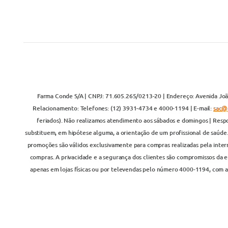
Farma Conde S/A | CNPJ: 71.605.265/0213-20 | Endereço: Avenida João
Relacionamento: Telefones: (12) 3931-4734 e 4000-1194 | E-mail:
sac@
feriados). Não realizamos atendimento aos sábados e domingos | Respo
substituem, em hipótese alguma, a orientação de um profissional de saúde
promoções são válidos exclusivamente para compras realizadas pela inter
compras. A privacidade e a segurança dos clientes são compromissos da em
apenas em lojas físicas ou por televendas pelo número 4000-1194, com at