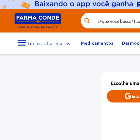
O que você busca? (Ex.: vitamina, fr
Termos mais buscados
1
º
medicamento
Medicamentos
Dermoc
3
º
tadalafila 5mg
5
º
dipirona
7
º
vitamina d
Escolha uma
9
º
protetor solar
Ent