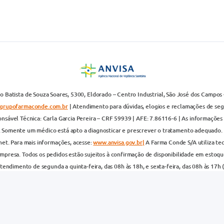
 Batista de Souza Soares, 5300, Eldorado – Centro Industrial, São José dos Campos 
grupofarmaconde.com.br
| Atendimento para dúvidas, elogios e reclamações de segun
nsável Técnica: Carla Garcia Pereira – CRF 59939 | AFE: 7.86116-6 | As informações 
. Somente um médico está apto a diagnosticar e prescrever o tratamento adequado. 
net. Para mais informações, acesse:
www.anvisa.gov.br|
A Farma Conde S/A utiliza te
presa. Todos os pedidos estão sujeitos à confirmação de disponibilidade em estoque
endimento de segunda a quinta-feira, das 08h às 18h, e sexta-feira, das 08h às 17h 