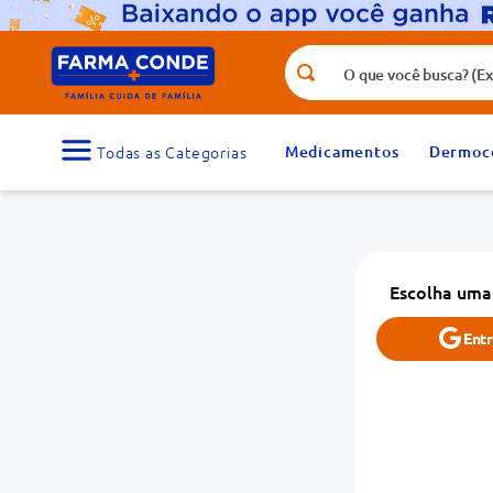
O que você busca? (Ex.: vitamina, fr
Termos mais buscados
1
º
medicamento
Medicamentos
Dermoc
3
º
tadalafila 5mg
5
º
dipirona
7
º
vitamina d
Escolha uma
9
º
protetor solar
Ent