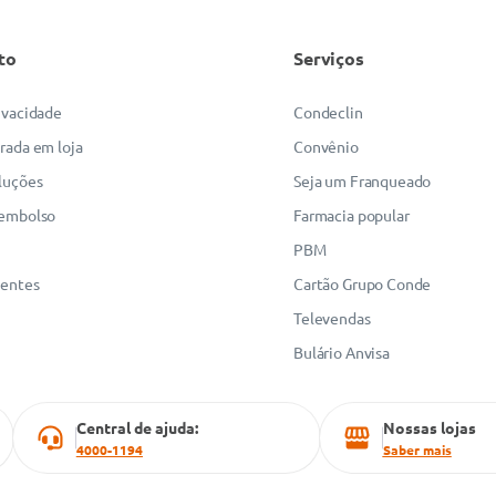
to
Serviços
rivacidade
Condeclin
irada em loja
Convênio
luções
Seja um Franqueado
eembolso
Farmacia popular
PBM
uentes
Cartão Grupo Conde
Televendas
Bulário Anvisa
Central de ajuda:
Nossas lojas
4000-1194
Saber mais