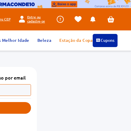
Entre ou
seu
CEP
cadastre-se
s Melhor Idade
Beleza
Estação da Copa
Cupons
so por email