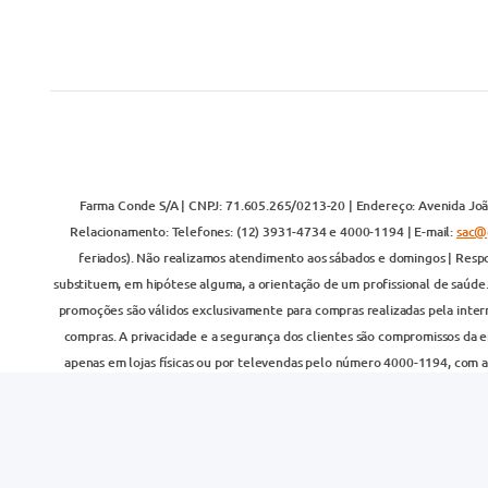
Farma Conde S/A | CNPJ: 71.605.265/0213-20 | Endereço: Avenida João
Relacionamento: Telefones: (12) 3931-4734 e 4000-1194 | E-mail:
sac@
feriados). Não realizamos atendimento aos sábados e domingos | Respo
substituem, em hipótese alguma, a orientação de um profissional de saúde
promoções são válidos exclusivamente para compras realizadas pela inter
compras. A privacidade e a segurança dos clientes são compromissos da em
apenas em lojas físicas ou por televendas pelo número 4000-1194, com at