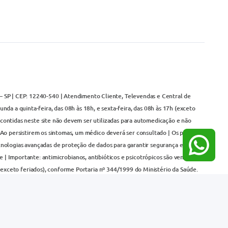
– SP | CEP: 12240-540 | Atendimento Cliente, Televendas e Central de
da a quinta-feira, das 08h às 18h, e sexta-feira, das 08h às 17h (exceto
contidas neste site não devem ser utilizadas para automedicação e não
Ao persistirem os sintomas, um médico deverá ser consultado | Os preços e
cnologias avançadas de proteção de dados para garantir segurança em suas
 | Importante: antimicrobianos, antibióticos e psicotrópicos são vendidos
(exceto feriados), conforme Portaria nº 344/1999 do Ministério da Saúde.