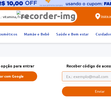
alda)
Insira 
2
º
fralda
osméticos
Mamãe e Bebê
Saúde e Bem estar
Cuidado
4
º
rosuvastatina 20mg
6
º
absorvente
8
º
tadalafila 20mg
 opção para entrar
Receber código de aces
10
º
teste gravidez
rar com
Google
Enviar